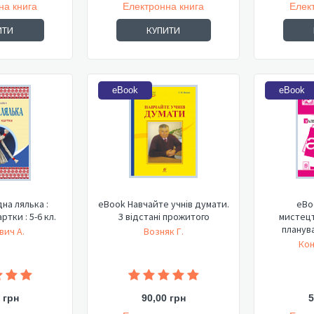
на книга
Електронна книга
Елек
ИТИ
КУПИТИ
eBook
eBook
на лялька :
eBook Навчайте учнів думати.
eBo
ртки : 5-6 кл.
З відстані прожитого
мистец
планува
ич А.
Возняк Г.
під
Кон
 грн
90,00 грн
5