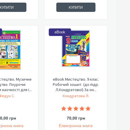
КУПИТИ
КУПИТИ
eBook
стецтво. Музичне
eBook Мистецтво. 9 клас.
тво. Поурочні
Робочий зошит. (до підр.
наочності для і...
Л.Кондратової).За он...
Федун С.
Кондратова Л.
0,00 грн
70,00 грн
тронна книга
Електронна книга