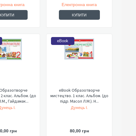
тронна книга
Електронна книга
КУПИТИ
КУПИТИ
eBook
 Образотворче
eBook Образотворче
2 клас. Альбом. (до
мистецтво. 1 клас. Альбом. (до
.М., Гайдамак...
підр. Масол Л.М.). Н...
Дунець І.
Дунець І.
0,00 грн
80,00 грн