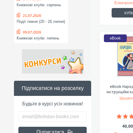
Електрон
Книжкові клуби: серпень
КУП
21.07.2026
Події тижня (20 - 26 липня)
09.07.2026
eBook
Книжкові клуби: липень
eBook Народ
Підписатися на розсилку
інструкційні ка
Шушкев
Будьте в курсі усіх новинок!
40,00
Підписатися