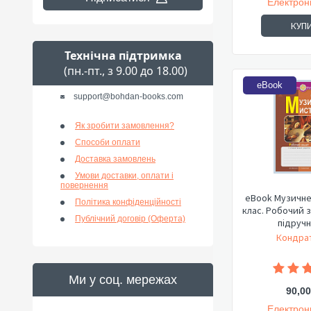
Електрон
КУП
Технічна підтримка
(пн.-пт., з 9.00 до 18.00)
eBook
support@bohdan-books.com
Як зробити замовлення?
Способи оплати
Доставка замовлень
Умови доставки, оплати і
повернення
eBook Музичне
Політика конфіденційності
клас. Робочий зошит.
Публічний договір (Оферта)
підручн.
Кондрат
Ми у соц. мережах
90,00
Електрон