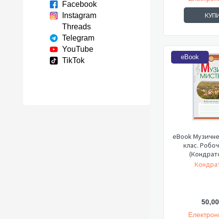
Facebook
КУП
Instagram
Threads
Telegram
YouTube
eBook
TikTok
eBook Музичне
клас. Робо
(Кондрат
Кондрат
50,00
Електрон