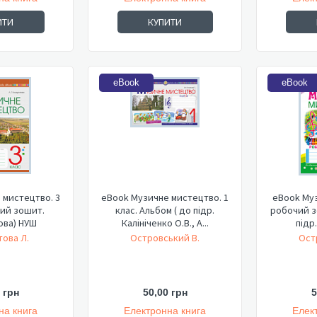
ИТИ
КУПИТИ
eBook
eBook
 мистецтво. 3
eBook Музичне мистецтво. 1
eBook Муз
чий зошит.
клас. Альбом ( до підр.
робочий зо
ова) НУШ
Калініченко О.В., А...
підр.
ова Л.
Островський В.
Ост
 грн
50,00 грн
5
на книга
Електронна книга
Елек