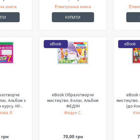
на книга
Електронна книга
Елек
ИТИ
КУПИТИ
eBook
eBook
азотворче
eBook Образотворче
eBook
лас. Альбом з
мистецтво. 6 клас. Альбом
мистецтво. 
 курсу. НУ...
ФЕДУН
(до Кон
ова Л.
Федун С.
Кон
 грн
70,00 грн
7