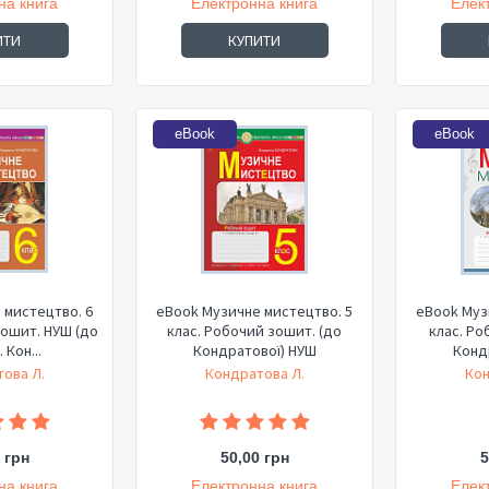
на книга
Електронна книга
Елек
ИТИ
КУПИТИ
eBook
eBook
 мистецтво. 6
eBook Музичне мистецтво. 5
eBook Муз
 НУШ (до
клас. Робочий зошит. (до
клас. Ро
 Кон...
Кондратової) НУШ
Конд
ова Л.
Кондратова Л.
Кон
 грн
50,00 грн
5
на книга
Електронна книга
Елек