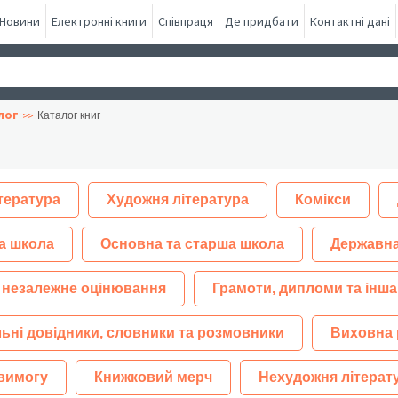
Новини
Електронні книги
Співпраця
Де придбати
Контактні дані
лог
Каталог книг
тература
Художня література
Комікси
а школа
Основна та старша школа
Державна
 незалежне оцінювання
Грамоти, дипломи та інша
ьні довідники, словники та розмовники
Виховна 
 вимогу
Книжковий мерч
Нехудожня літерат