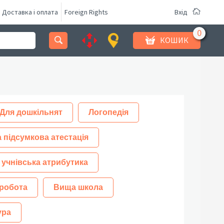
Доставка і оплата
Foreign Rights
Вхід
КОШИК
Для дошкільнят
Логопедія
 підсумкова атестація
 учнівська атрибутика
робота
Вища школа
ура