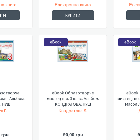
на книга
Електронна книга
Елек
ИТИ
КУПИТИ
eBook
eBook
азотворче
eBook Образотворче
eBook
клас. Альбом.
мистецтво. 3 клас. Альбом.
мистецтво. 
. НУШ
КОНДРАТОВА. НУШ
Масол Л
н Г.
Кондратова Л.
 грн
90,00 грн
9