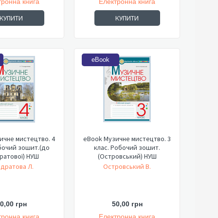
тронна книга
Електронна книга
КУПИТИ
КУПИТИ
eBook
ичне мистецтво. 4
eBook Музичне мистецтво. 3
бочий зошит.(до
клас. Робочий зошит.
ратової) НУШ
(Островський) НУШ
дратова Л.
Островський В.
0,00 грн
50,00 грн
тронна книга
Електронна книга