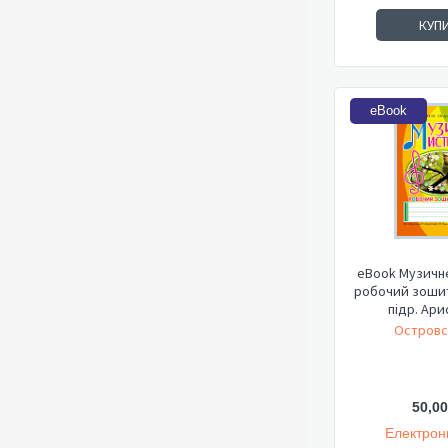
КУП
eBook
eBook Музичне
робочий зошит 
підр. Арис
Островс
50,00
Електрон