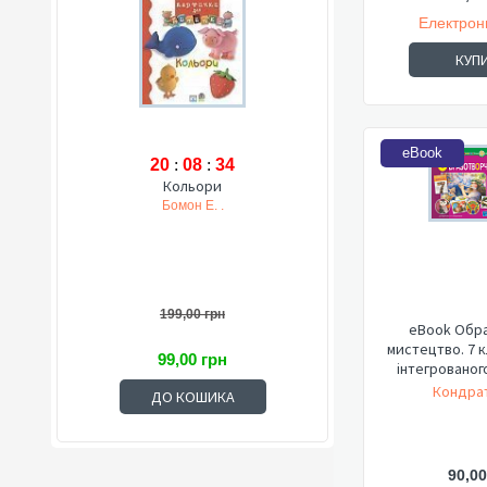
Електрон
КУП
eBook
20
:
08
:
33
Кольори
Бомон Е. .
199,00 грн
eBook Обр
мистецтво. 7 к
99,00 грн
інтегрованого
Кондрат
ДО КОШИКА
90,00