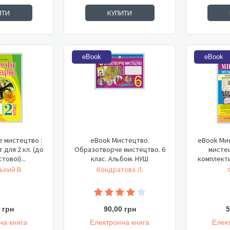
ИТИ
КУПИТИ
eBook
eBook
 мистецтво :
eBook Мистецтво.
eBook Ми
для 2 кл. (до
Образотворче мистецтво. 6
мистец
тової)...
клас. Альбом. НУШ
комплекти 
ький В.
Кондратова Л.
 грн
90,00 грн
5
на книга
Електронна книга
Елек