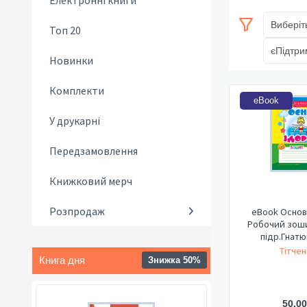
Електронні книги
Виберіт
Топ 20
єПідтри
Новинки
Комплекти
eBook
У друкарні
Передзамовлення
Книжковий мерч
Розпродаж
eBook Основ
Робочий зошит 
підр.Гнатюк
Тітчен
Книга дня
Знижка 50%
50,00