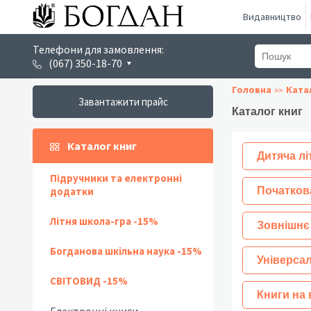
Видавництво
Телефони для замовлення:
(067) 350-18-70
Головна
Ката
Завантажити прайс
Каталог книг
Каталог книг
Дитяча лі
Підручники та електронні
додатки
Початков
Літня школа-гра -15%
Зовнішнє
Богданова шкільна наука -15%
Універсал
СВІТОВИД -15%
Книги на