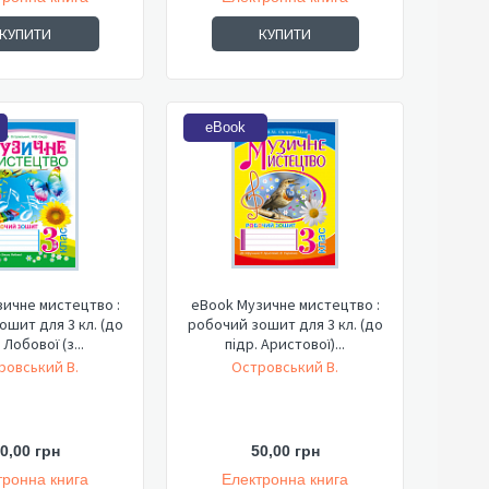
КУПИТИ
КУПИТИ
eBook
ичне мистецтво :
eBook Музичне мистецтво :
шит для 3 кл. (до
робочий зошит для 3 кл. (до
 Лобової (з...
підр. Аристової)...
ровський В.
Островський В.
0,00 грн
50,00 грн
тронна книга
Електронна книга