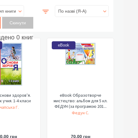
ип книги
По назві (Я-А)
йдено
0
книг
eBook
снови здоров’я.
eBook Образотворче
 учня. 1-4 класи
мистецтво: альбом для 5 кл.
ФЕДУН (за програмою 201...
чапська Г.
Федун С.
0,00 грн
70,00 грн