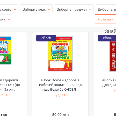
ь серію
Виберіть клас
Виберіть предмет
Виберіть т
мка
Показати
Зна
eBook
eBook
и здоров’я.
eBook Основи здоров’я.
eBook О
: 1 кл. : (до
Робочий зошит : 1 кл. : (до
Довідник
). За он...
підр.Беха) За ОНОВЛ...
Ту
ко О.
Будна Н.
 грн
50,00 грн
5