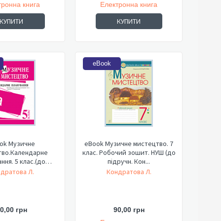
тронна книга
Електронна книга
КУПИТИ
КУПИТИ
eBook
ok Музичне
eBook Музичне мистецтво. 7
тво.Календарне
клас. Робочий зошит. НУШ (до
ння. 5 клас.(до
підручн. Кон...
руч.Кондр...
дратова Л.
Кондратова Л.
0,00 грн
90,00 грн