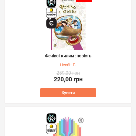
Фенікс і килим : повість
Несбіт Е.
259,00 грн
220,00 грн
Купити