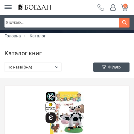
0
Серія "Чейзіана" ~ знижка 20%
Дізнатись більше
Головна
Каталог
Каталог книг
По назві (Я-А)
Фільтр