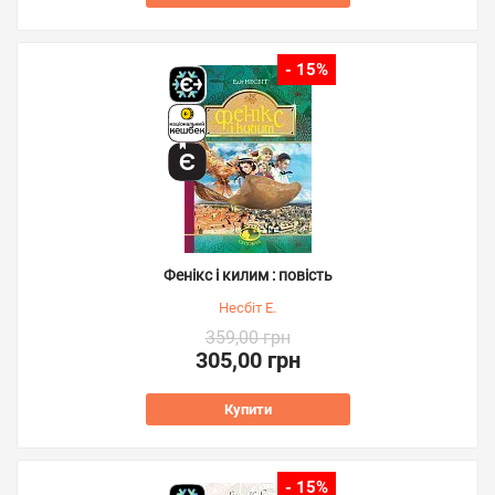
- 15%
Фенікс і килим : повість
Несбіт Е.
359,00 грн
305,00 грн
Купити
- 15%