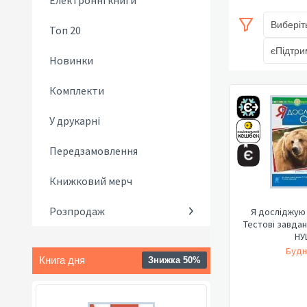
Електронні книги
Виберіт
Топ 20
єПідтри
Новинки
Комплекти
У друкарні
Передзамовлення
Книжковий мерч
Розпродаж
Я досліджую с
Тестові завдан
НУ
Будн
Книга дня
Знижка 50%