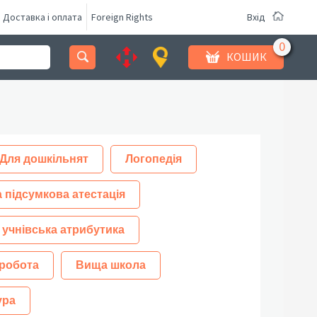
Доставка і оплата
Foreign Rights
Вхід
КОШИК
Для дошкільнят
Логопедія
 підсумкова атестація
 учнівська атрибутика
робота
Вища школа
ура