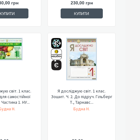
30,00 грн
230,00 грн
КУПИТИ
КУПИТИ
жую світ. 1 клас.
Я досліджую світ. 1 клас.
для самостійної
Зошит. Ч. 2. До підруч. Гільберг
Частина 1. НУ...
Т., Тарнавс...
Будна Н.
Будна Н.