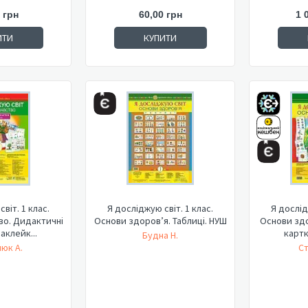
 грн
60,00 грн
1 
ИТИ
КУПИТИ
віт. 1 клас.
Я досліджую світ. 1 клас.
Я дослід
о. Дидактичні
Основи здоров’я. Таблиці. НУШ
Основи здо
аклейк...
картк
Будна Н.
юк А.
Ст