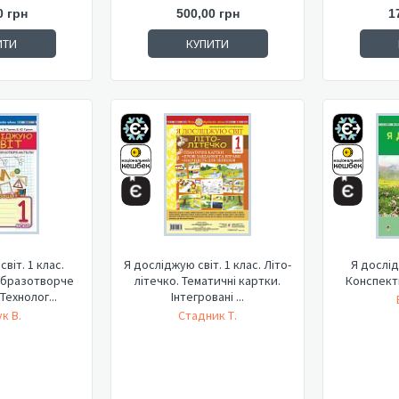
0 грн
500,00 грн
1
ИТИ
КУПИТИ
віт. 1 клас.
Я досліджую світ. 1 клас. Літо-
Я дослід
Образотворче
літечко. Тематичні картки.
Конспекти
Технолог...
Інтегровані ...
к В.
Стадник Т.