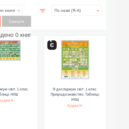
ип книги
По назві (Я-А)
йдено
0
книг
жую світ. 1 клас.
Я досліджую світ. 1 клас.
блиці. НУШ
Природознавство. Таблиці.
НУШ
Будна Н.
Будна Н.