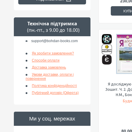
230,0
КУП
Технічна підтримка
(пн.-пт., з 9.00 до 18.00)
support@bohdan-books.com
Як зробити замовлення?
Способи оплати
Доставка замовлень
Умови доставки, оплати і
повернення
Я досліджую с
Політика конфіденційності
Зошит. Ч. 2. До
Публічний договір (Оферта)
Н.М., Бон
Будн
Ми у соц. мережах
80,00