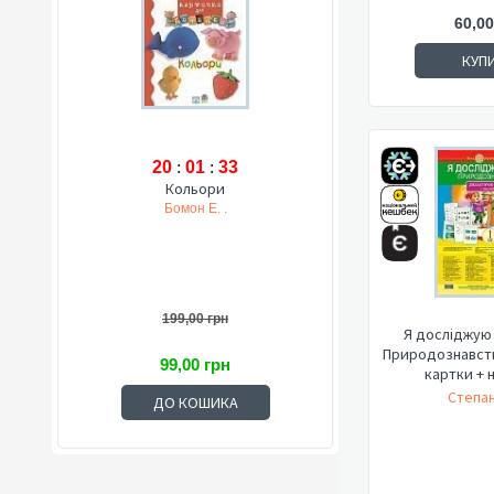
60,00
КУП
20
:
01
:
32
Кольори
Бомон Е. .
199,00 грн
Я досліджую с
Природознавств
99,00 грн
картки + н
Степан
ДО КОШИКА