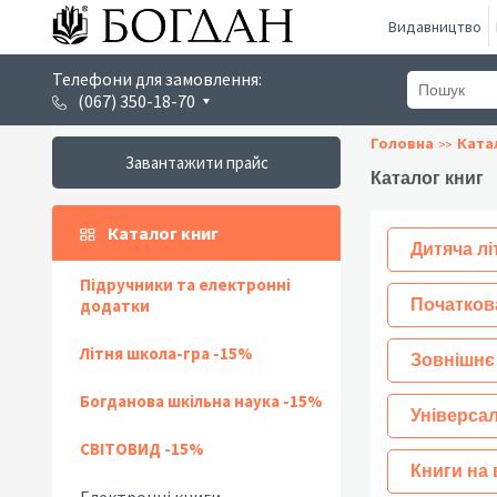
Видавництво
Телефони для замовлення:
(067) 350-18-70
Головна
Ката
Завантажити прайс
Каталог книг
Каталог книг
Дитяча лі
Підручники та електронні
додатки
Початков
Літня школа-гра -15%
Зовнішнє
Богданова шкільна наука -15%
Універсал
СВІТОВИД -15%
Книги на