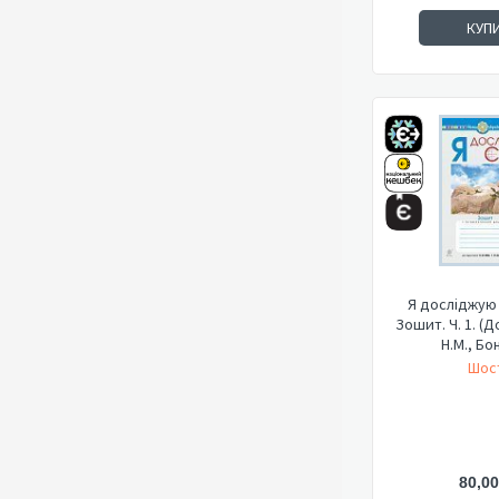
КУП
Я досліджую с
Зошит. Ч. 1. (Д
Н.М., Бо
Шост
80,00