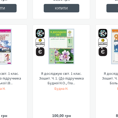
ИТИ
КУПИТИ
віт. 1 клас.
Я досліджую світ. 1 клас.
Я дослід
до підручника
Зошит. Ч. 1. (До підручника
Зошит. Ч.
ої І.В...
Будної Н.О., Гла...
Больш
а Н.
Будна Н.
 грн
100,00 грн
8