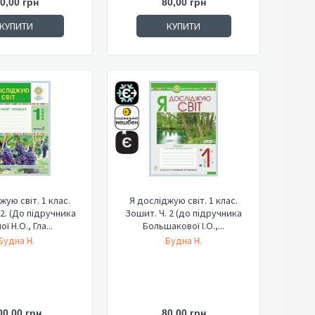
0,00 грн
80,00 грн
КУПИТИ
КУПИТИ
жую світ. 1 клас.
Я досліджую світ. 1 клас.
 2. (До підручника
Зошит. Ч. 2 (до підручника
ї Н.О., Гла...
Большакової І.О.,...
Будна Н.
Будна Н.
00,00 грн
80,00 грн