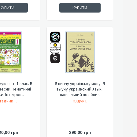
КУПИТИ
КУПИТИ
ую світ. 1 клас. В
Я вивчу українську мову. Я
 весни. Тематичні
выучу украинский язык :
и. Інтегров...
навчальний посібник
тадник Т.
Ющук І.
20,00 грн
290,00 грн