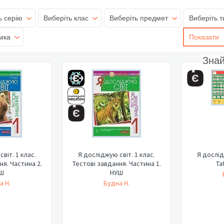
ь серію
Виберіть клас
Виберіть предмет
Виберіть т
мка
Показати
Зна
віт. 1 клас.
Я досліджую світ. 1 клас.
Я дослід
ня. Частина 2.
Тестові завдання. Частина 1.
Та
Ш
НУШ
а Н.
Будна Н.