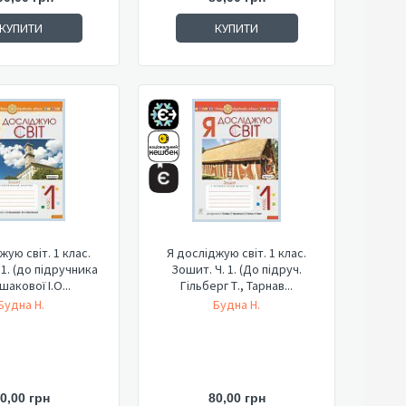
КУПИТИ
КУПИТИ
жую світ. 1 клас.
Я досліджую світ. 1 клас.
 1. (до підручника
Зошит. Ч. 1. (До підруч.
акової І.О...
Гільберг Т., Тарнав...
Будна Н.
Будна Н.
0,00 грн
80,00 грн