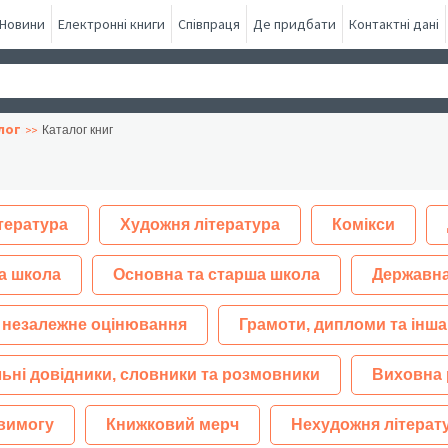
Новини
Електронні книги
Співпраця
Де придбати
Контактні дані
лог
Каталог книг
тература
Художня література
Комікси
а школа
Основна та старша школа
Державна
 незалежне оцінювання
Грамоти, дипломи та інша
ьні довідники, словники та розмовники
Виховна 
 вимогу
Книжковий мерч
Нехудожня літерат