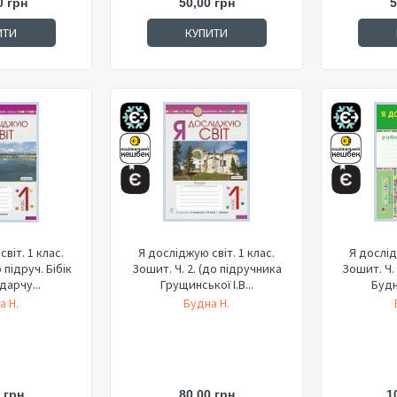
0 грн
50,00 грн
5
ИТИ
КУПИТИ
віт. 1 клас.
Я досліджую світ. 1 клас.
Я дослід
 підруч. Бібік
Зошит. Ч. 2. (до підручника
Зошит. Ч.
дарчу...
Грущинської І.В...
Будно
а Н.
Будна Н.
 грн
80,00 грн
1