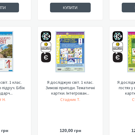
ИТИ
КУПИТИ
віт. 1 клас.
Я досліджую світ. 1 клас.
Я дослідж
о підруч. Бібік
Зимові пригоди. Тематичні
гостях у
ндарч...
картки. Інтегрован...
картк
 Н.
Стадник Т.
С
 грн
120,00 грн
1