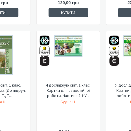
 грн
120,00 грн
2
ИТИ
КУПИТИ
віт. 1 клас.
Я досліджую світ. 1 клас.
Я дослід
в. (До підруч.
Картки для самостійної
Картки 
Т., Т...
роботи. Частина 2. НУ...
роботи. 
а Н.
Будна Н.