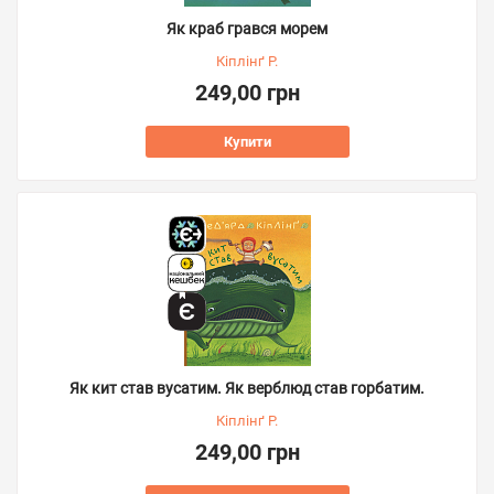
Як краб грався морем
Кіплінґ Р.
249,00 грн
Купити
Як кит став вусатим. Як верблюд став горбатим.
Кіплінґ Р.
249,00 грн