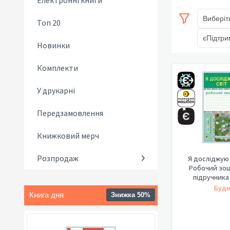
Електронні книги
Виберіт
Топ 20
єПідтри
Новинки
Комплекти
У друкарні
Передзамовлення
Книжковий мерч
Розпродаж
Я досліджую с
Робочий зоши
підручника 
Будн
Книга дня
Знижка 50%