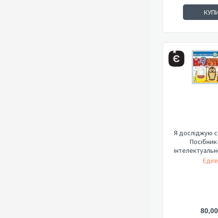
КУП
Я досліджую св
Посібник
інтелектуально
Едіге
80,00