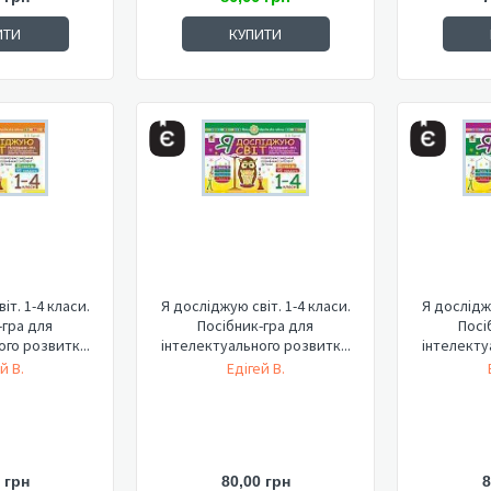
ИТИ
КУПИТИ
іт. 1-4 класи.
Я досліджую світ. 1-4 класи.
Я досліджу
-гра для
Посібник-гра для
Посі
го розвитк...
інтелектуального розвитк...
інтелекту
й В.
Едігей В.
 грн
80,00 грн
8