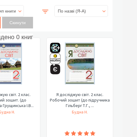
ип книги
По назві (Я-А)
йдено
0
книг
жую світ. 2 клас.
Я досліджую світ. 2 клас.
ий зошит. (до
Робочий зошит (до підручника
 Грущинська І.В...
Гільберг Т.Г., ...
Будна Н.
Будна Н.