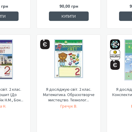
 грн
90,00 грн
9
ИТИ
КУПИТИ
віт. 2 клас.
Я досліджую світ. 2 клас.
Я дослід
ошит (До
Математика. Образотворче
Конспекти 
к Н.М., Бон...
мистецтво. Технолог...
а Н.
Гречук В.