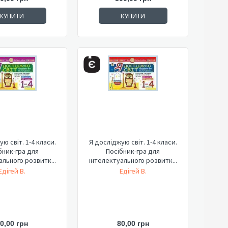
КУПИТИ
КУПИТИ
ю світ. 1-4 класи.
Я досліджую світ. 1-4 класи.
бник-гра для
Посібник-гра для
ального розвитк...
інтелектуального розвитк...
Едігей В.
Едігей В.
0,00 грн
80,00 грн