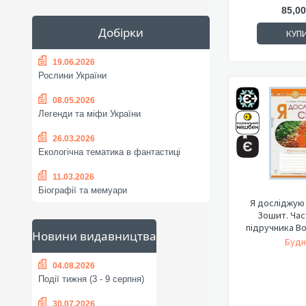
85,00
Добірки
КУП
19.06.2026
Рослини України
08.05.2026
Легенди та міфи України
26.03.2026
Екологічна тематика в фантастиці
11.03.2026
Біографії та мемуари
Я досліджую с
Зошит. Час
підручника Во
Новини видавництва
Будн
04.08.2026
Події тижня (3 - 9 серпня)
30.07.2026