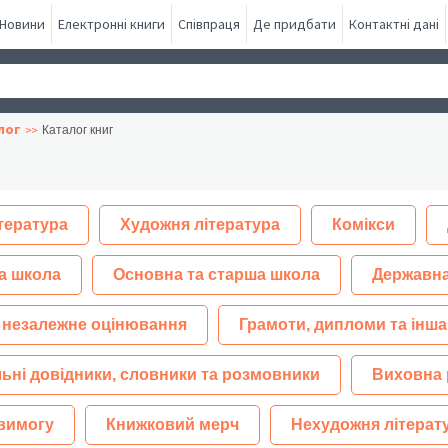
Новини
Електронні книги
Співпраця
Де придбати
Контактні дані
лог
Каталог книг
тература
Художня література
Комікси
а школа
Основна та старша школа
Державна
 незалежне оцінювання
Грамоти, дипломи та інша
ьні довідники, словники та розмовники
Виховна 
 вимогу
Книжковий мерч
Нехудожня літерат