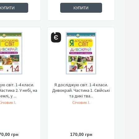
КУПИТИ
КУПИТИ
ю світ. 1-4 класи.
Я досліджую світ. 1-4 класи.
астина 2. У небі, на
Дивокрай. Частина 1. Свійські
емлі, у ...
та дикі тва...
Січовик І.
Січовик І.
70,00 грн
170,00 грн