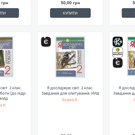
 грн
50,00 грн
5
ИТИ
КУПИТИ
віт. 2 клас.
Я досліджую світ. 2 клас.
Я дослід
боти (до підр.
Завдання для опитування. НУШ
Завдання д
) НУШ
Будна Н.
а Н.