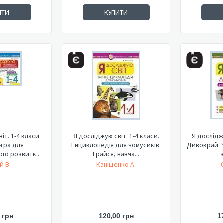
ИТИ
КУПИТИ
іт. 1-4 класи.
Я досліджую світ. 1-4 класи.
Я досліджу
-гра для
Енциклопедія для чомусиків.
Дивокрай. Ч
го розвитк...
Грайся, навча...
з
й В.
Каніщенко А.
 грн
120,00 грн
1