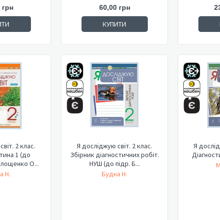
 грн
60,00 грн
2
ИТИ
КУПИТИ
віт. 2 клас.
Я досліджую світ. 2 клас.
Я дослід
тина 1 (до
Збірник діагностичних робіт.
Діагност
лощенко О...
НУШ (до підр. Б...
М
а Н.
Будна Н.