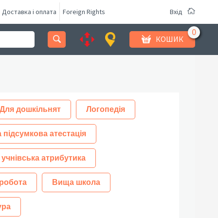
Доставка і оплата
Foreign Rights
Вхід
КОШИК
Для дошкільнят
Логопедія
 підсумкова атестація
 учнівська атрибутика
робота
Вища школа
ура