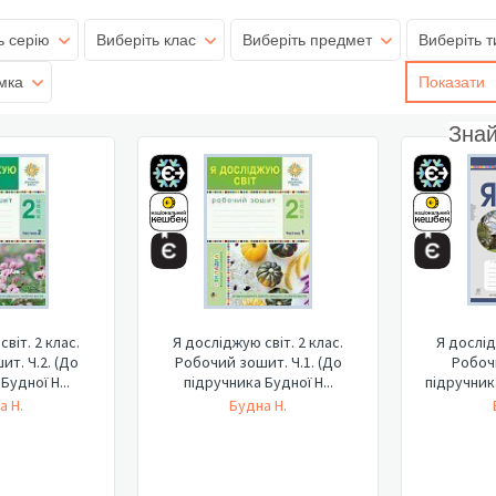
ь серію
Виберіть клас
Виберіть предмет
Виберіть т
мка
Показати
Зна
віт. 2 клас.
Я досліджую світ. 2 клас.
Я дослід
т. Ч.2. (До
Робочий зошит. Ч.1. (До
Робоч
Будної Н...
підручника Будної Н...
підручника
а Н.
Будна Н.