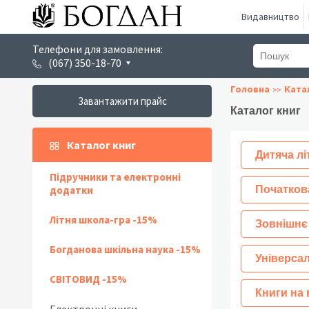
Видавництво
Телефони для замовлення:
(067) 350-18-70
Головна
Ката
Завантажити прайс
Каталог книг
Каталог книг
Дитяча лі
Підручники та електронні
додатки
Початков
Літня школа-гра -15%
Зовнішнє
Богданова шкільна наука -15%
Універсал
СВІТОВИД -15%
Книги на