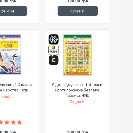
0,00 грн
120,00 грн
КУПИТИ
КУПИТИ
ю світ. 1-4 класи.
Я досліджую світ. 1-4 класи.
е царство. НУШ
Протипожежна безпека.
Таблиці. НУШ
Клід І.
Будна Н.
0,00 грн
300,00 грн