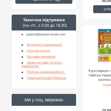
60,00
КУП
Технічна підтримка
(пн.-пт., з 9.00 до 18.00)
support@bohdan-books.com
Як зробити замовлення?
Способи оплати
Доставка замовлень
Умови доставки, оплати і
повернення
Я досліджую св
Політика конфіденційності
Свійські твар
Публічний договір (Оферта)
наочнос
Будн
Ми у соц. мережах
70,00