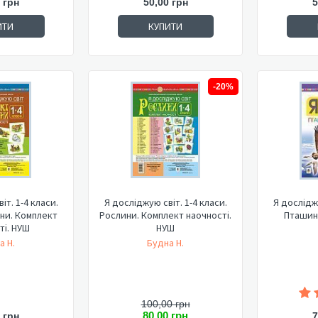
 грн
50,00 грн
5
ИТИ
КУПИТИ
-20%
іт. 1-4 класи.
Я досліджую світ. 1-4 класи.
Я досліджу
ини. Комплект
Рослини. Комплект наочності.
Пташин
ті. НУШ
НУШ
а Н.
Будна Н.
100,00 грн
80,00 грн
 грн
7