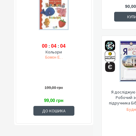
90,00
КУП
00
:
04
:
03
Кольори
Бомон Е. .
199,00 грн
Я досліджую с
Робочий з
99,00 грн
підручника Бібі
Будн
ДО КОШИКА