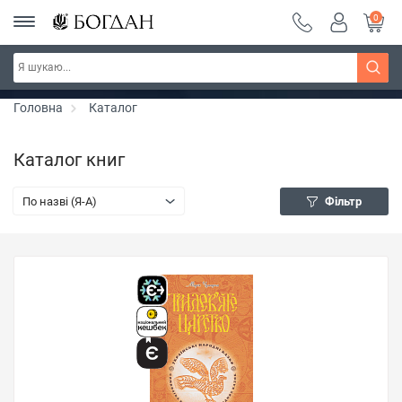
0
Серія "Чейзіана" ~ знижка 20%
Дізнатись більше
Головна
Каталог
Каталог книг
По назві (Я-А)
Фільтр