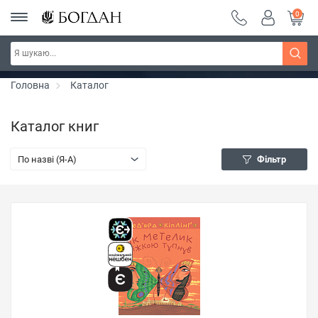
0
Серія "Чейзіана" ~ знижка 20%
Дізнатись більше
Головна
Каталог
Каталог книг
По назві (Я-А)
Фільтр