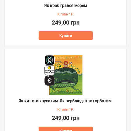
Як краб грався морем
Кіплінґ Р.
249,00 грн
Купити
Як кит став вусатим. Як верблюд став горбатим.
Кіплінґ Р.
249,00 грн
Купити