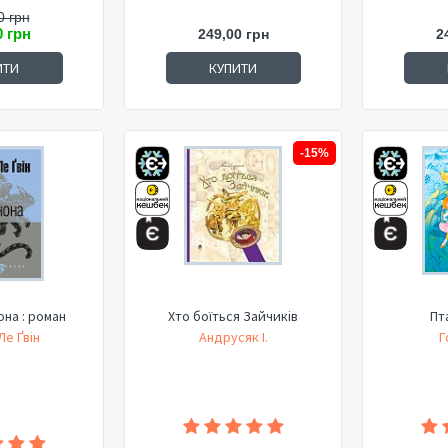
0 грн
0 грн
249,00 грн
2
ИТИ
КУПИТИ
-15%
она : роман
Хто боїться Зайчиків
Пт
Ле Ґвін
Андрусяк І.
Г