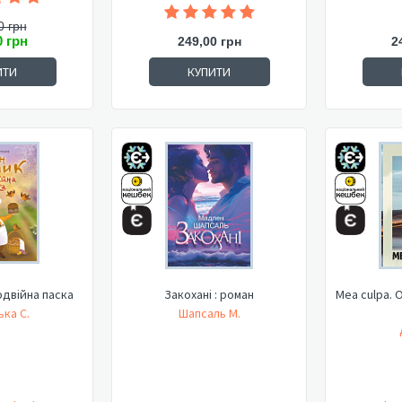
0 грн
0 грн
249,00 грн
2
ИТИ
КУПИТИ
одвійна паска
Закохані : роман
Mea culpa. 
ька С.
Шапсаль М.