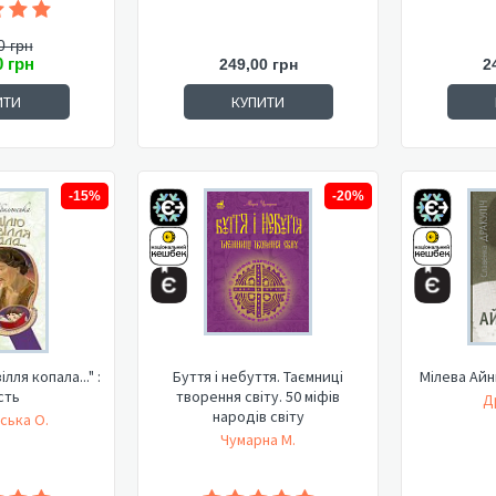
0 грн
0 грн
249,00 грн
2
ИТИ
КУПИТИ
-15%
-20%
лля копала..." :
Буття і небуття. Таємниці
Мілева Айн
сть
творення світу. 50 міфів
Д
народів світу
ська О.
Чумарна М.