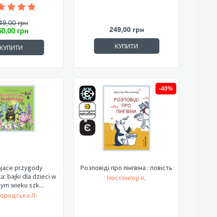
49,00 грн
249,00 грн
50,00 грн
КУПИТИ
КУПИТИ
-40%
jace przygody
Розповіді про пінгвіна : повість
: bajki dla dzieci w
Нестлінґер К.
ym wieku szk...
ородська Л.