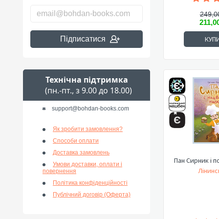
249,0
211,0
Підписатися
КУП
Технічна підтримка
(пн.-пт., з 9.00 до 18.00)
support@bohdan-books.com
Як зробити замовлення?
Способи оплати
Доставка замовлень
Пан Сирник і п
Умови доставки, оплати і
Лінинс
повернення
Політика конфіденційності
Публічний договір (Оферта)