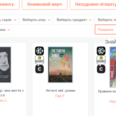
 вимогу
Книжковий мерч
Нехудожня літерат
ь серію
Виберіть клас
Виберіть предмет
Виберіть т
мка
Показати
Зна
р : моє життя з
Летючі змії : роман
Правила хо
ссо
Ґарі Р.
іч С.
Пер