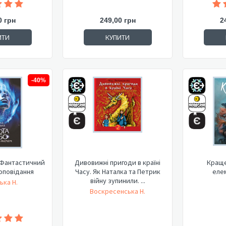
0 грн
249,00 грн
2
ИТИ
КУПИТИ
-40%
 Фантастичний
Дивовижні пригоди в країні
Краще
оповідання
Часу. Як Наталка та Петрик
еле
війну зупинили. ...
ька Н.
Воскресенська Н.