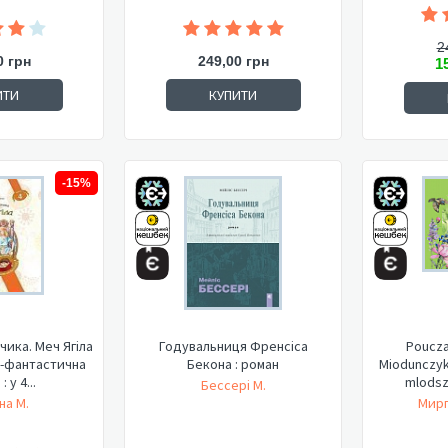
2
0 грн
249,00 грн
1
ИТИ
КУПИТИ
-15%
ика. Меч Ягіла
Годувальниця Френсіса
Poucza
о-фантастична
Бекона : роман
Miodunczyka
: у 4...
mlodsz
Бессері М.
на М.
Мирг