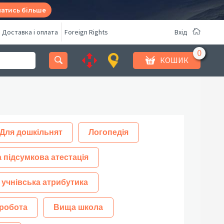
натись більше
Доставка і оплата
Foreign Rights
Вхід
КОШИК
Для дошкільнят
Логопедія
 підсумкова атестація
 учнівська атрибутика
робота
Вища школа