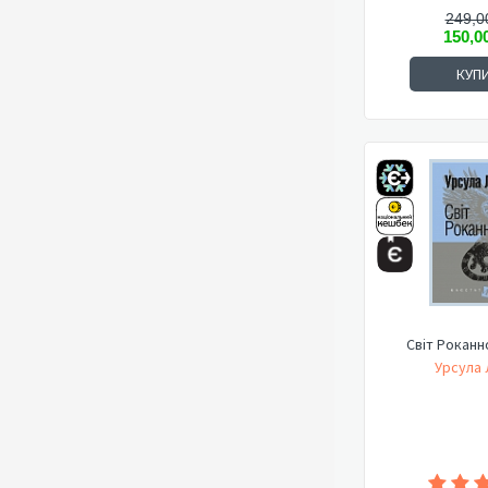
249,0
150,0
КУП
Світ Роканн
Урсула 