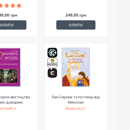
49,00 грн
249,00 грн
КУПИТИ
КУПИТИ
орче мистецтво.
Пан Сирник та гостинці від
ик-довідник.
Миколая
асічний А.
Лінинська С.