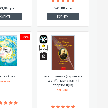
49,00 грн
249,00 грн
КУПИТИ
КУПИТИ
-40%
ашка Аліса
Іван Тобілевич (Карпенко-
Карий). Нарис життя і
оловач Н.
творчості(Тв)
Івашків В.