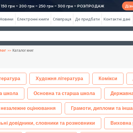
50 грн ~ 200 грн ~ 250 грн ~ 300 грн ~ РОЗПРОДАЖ
Діз
Новини
Електронні книги
Співпраця
Де придбати
Контактні дані
лог
Каталог книг
тература
Художня література
Комікси
а школа
Основна та старша школа
Державна
 незалежне оцінювання
Грамоти, дипломи та інша
ьні довідники, словники та розмовники
Виховна 