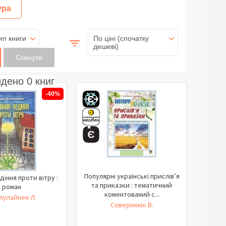
ура
ип книги
По ціні (спочатку
дешеві)
йдено
0
книг
-40%
Популярні українські прислів’я
діння проти вітру :
та приказки : тематичний
роман
коментований с...
лулайнен Л.
Северинюк В.