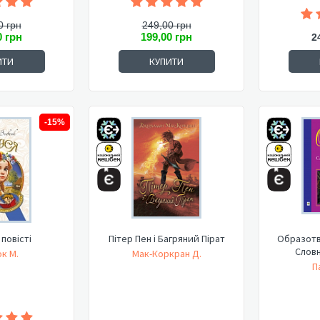
0 грн
249,00 грн
0 грн
199,00 грн
2
ИТИ
КУПИТИ
-15%
 повісті
Пітер Пен і Багряний Пірат
Образотв
Словн
к М.
Мак-Коркран Д.
П