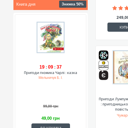
Книга дня
Знижка 50%
249,0
КУП
19
:
09
:
36
Пригоди гномика Чарлі : казка
Мельничук Б. І.
Пригоди Лумпумч
: пригодницьк
99,00 грн
повість 
Чумар
49,00 грн