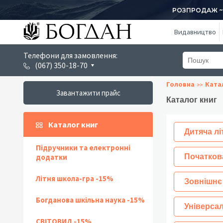
РОЗПРОДАЖ ~ 1
Видавництво
Телефони для замовлення:
(067) 350-18-70
Головна
Ката
Завантажити прайс
Каталог книг
Каталог книг
Дитяча лі
Підручники та електронні
додатки
Початков
Літня школа-гра -15%
Зовнішнє
Богданова шкільна наука -15%
Універсал
СВІТОВИД -15%