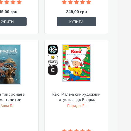
49,00 грн
249,00 грн
КУПИТИ
КУПИТИ
 так : роман з
Каю. Маленький художник
ментами гри
готується до Різдва.
Анна Б.
Парадіс Е.