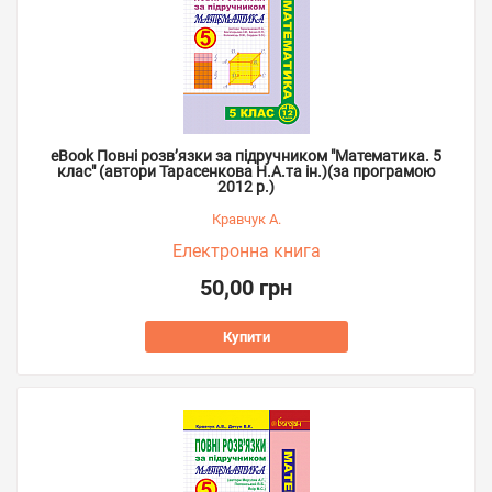
eBook Повні розв’язки за підручником "Математика. 5
клас" (автори Тарасенкова Н.А.та ін.)(за програмою
2012 р.)
Кравчук А.
Електронна книга
50,00 грн
Купити