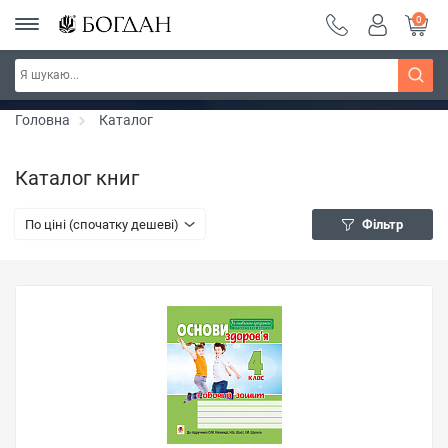
0
Серія "Вандербікери" ~ знижка 25%
Дізнатись більше
Головна
Каталог
Каталог книг
По ціні (спочатку дешеві)
Фільтр