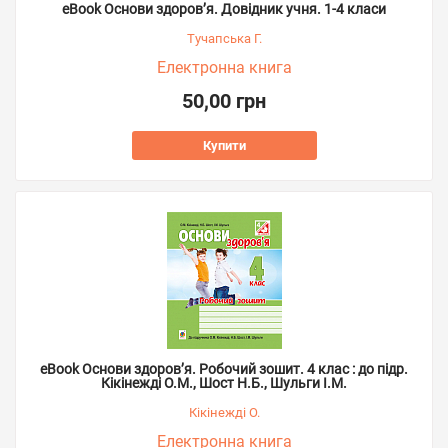
eBook Основи здоров’я. Довідник учня. 1-4 класи
Тучапська Г.
Електронна книга
50,00 грн
Купити
eBook Основи здоров’я. Робочий зошит. 4 клас : до підр.
Кікінежді О.М., Шост Н.Б., Шульги І.М.
Кікінежді О.
Електронна книга