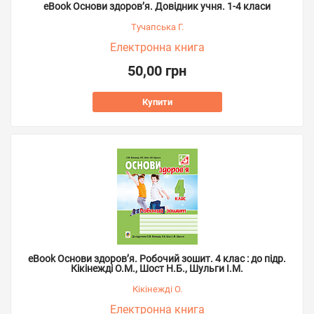
eBook Основи здоров’я. Довідник учня. 1-4 класи
Тучапська Г.
Електронна книга
50,00 грн
Купити
eBook Основи здоров’я. Робочий зошит. 4 клас : до підр.
Кікінежді О.М., Шост Н.Б., Шульги І.М.
Кікінежді О.
Електронна книга