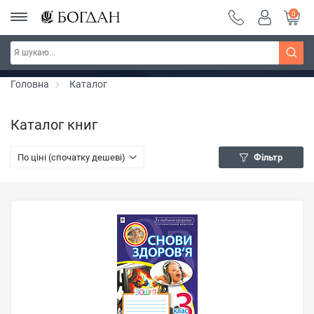
0
Серія "Чейзіана" ~ знижка 20%
Дізнатись більше
Головна
Каталог
Каталог книг
По ціні (спочатку дешеві)
Фільтр