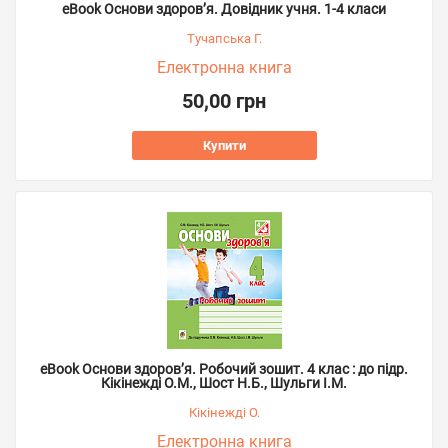
eBook Основи здоров’я. Довідник учня. 1-4 класи
Тучапська Г.
Електронна книга
50,00 грн
Купити
eBook Основи здоров’я. Робочий зошит. 4 клас : до підр.
Кікінежді О.М., Шост Н.Б., Шульги І.М.
Кікінежді О.
Електронна книга