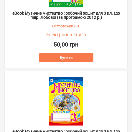
eBook Музичне мистецтво : робочий зошит для 3 кл. (до
підр. Лобової (за програмою 2012 р.)
Островський В.
Електронна книга
50,00 грн
Купити
eBook Музичне мистецтво : робочий зошит для 3 кл. (до