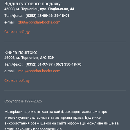
Відділ гуртового продажу:
46008, м. Тернопіль, вул. Подільська, 44
Тел./факс:
(0352) 43-00-46
,
25-18-09
e-mail:
zbut@bohdan-books.com
Схема проїзду
Книга поштою:
46008, м. Тернопіль, А/С 529
Тел./факс:
(0352) 51-97-97
,
(067) 350-18-70
e-mail:
mail@bohdan-books.com
Схема проїзду
Copyright © 1997-2026
Матеріали, що містяться на сайті, захищені законами про
інтелектуальну власність та авторські права. Будь-яке
використання розміщеної на сайті інформації можливе лише за
згоди законних правовласників.