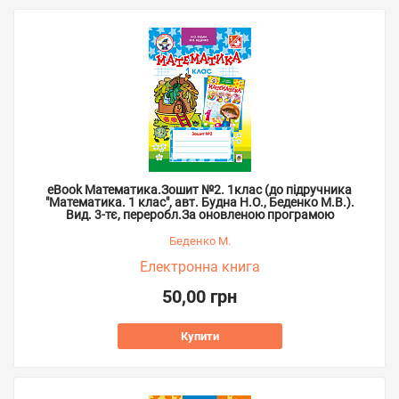
eBook Математика.Зошит №2. 1клас (до підручника
"Математика. 1 клас", авт. Будна Н.О., Беденко М.В.).
Вид. 3-тє, переробл.За оновленою програмою
Беденко М.
Електронна книга
50,00 грн
Купити