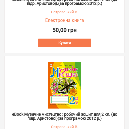
підр. Аристової).(за програмою 2012 р.)
Островський В.
Електронна книга
50,00 грн
Купити
eBook Музичне мистецтво : робочий зошит для 2 кл. (до
підр. Аристової)(за програмою 2012 р.)
Островський В.