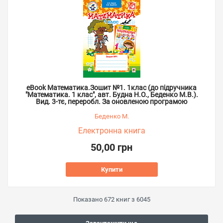
eBook Математика.Зошит №1. 1клас (до підручника
"Математика. 1 клас", авт. Будна Н.О., Беденко М.В.).
Вид. 3-тє, переробл. За оновленою програмою
Беденко М.
Електронна книга
50,00 грн
Купити
Показано
672
книг з
6045