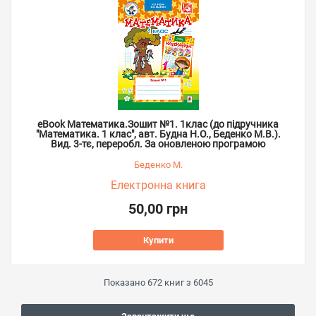
eBook Математика.Зошит №1. 1клас (до підручника
"Математика. 1 клас", авт. Будна Н.О., Беденко М.В.).
Вид. 3-тє, переробл. За оновленою програмою
Беденко М.
Електронна книга
50,00 грн
Купити
Показано
672
книг з
6045