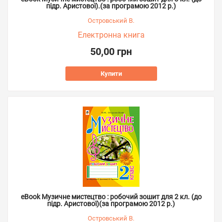
підр. Аристової).(за програмою 2012 р.)
Островський В.
Електронна книга
50,00 грн
Купити
eBook Музичне мистецтво : робочий зошит для 2 кл. (до
підр. Аристової)(за програмою 2012 р.)
Островський В.