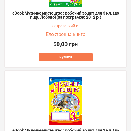
eBook Музичне мистецтво : робочий зошит для 3 кл. (до
підр. Лобової (за програмою 2012 р.)
Островський В.
Електронна книга
50,00 грн
Купити
eBook Музичне мистецтво : робочий зошит для 3 кл. (до