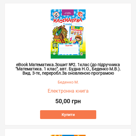
eBook Математика.Зошит №2. 1клас (до підручника
"Математика. 1 клас", авт. Будна Н.О., Беденко М.В.).
Вид. 3-тє, переробл.За оновленою програмою
Беденко М.
Електронна книга
50,00 грн
Купити