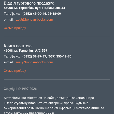
Відділ гуртового продажу:
46008, м. Тернопіль, вул. Подільська, 44
Тел./факс:
(0352) 43-00-46
,
25-18-09
e-mail:
zbut@bohdan-books.com
Схема проїзду
Книга поштою:
46008, м. Тернопіль, А/С 529
Тел./факс:
(0352) 51-97-97
,
(067) 350-18-70
e-mail:
mail@bohdan-books.com
Схема проїзду
Copyright © 1997-2026
Матеріали, що містяться на сайті, захищені законами про
інтелектуальну власність та авторські права. Будь-яке
використання розміщеної на сайті інформації можливе лише за
згоди законних правовласників.