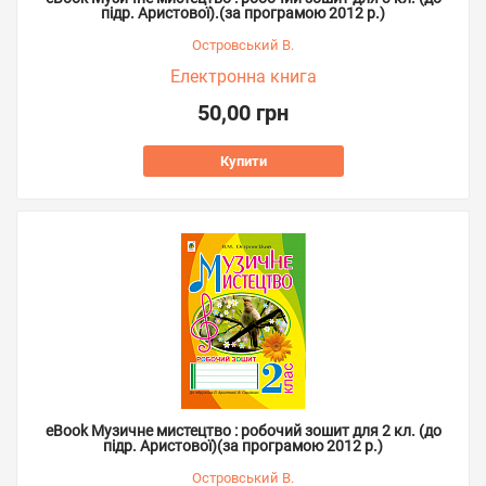
підр. Аристової).(за програмою 2012 р.)
Островський В.
Електронна книга
50,00 грн
Купити
eBook Музичне мистецтво : робочий зошит для 2 кл. (до
підр. Аристової)(за програмою 2012 р.)
Островський В.