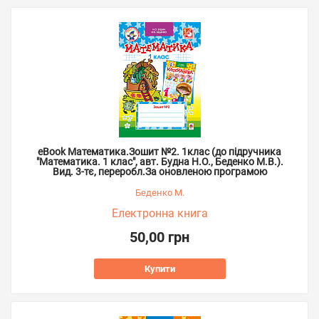
eBook Математика.Зошит №2. 1клас (до підручника
"Математика. 1 клас", авт. Будна Н.О., Беденко М.В.).
Вид. 3-тє, переробл.За оновленою програмою
Беденко М.
Електронна книга
50,00 грн
Купити