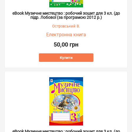
eBook Музичне мистецтво : робочий зошит для 3 кл. (до
підр. Лобової (за програмою 2012 р.)
Островський В.
Електронна книга
50,00 грн
Купити
eBook Музичне мистецтво : робочий зошит для 3 кл. (до