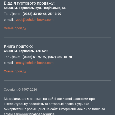
Відділ гуртового продажу:
46008, м. Тернопіль, вул. Подільська, 44
Тел./факс:
(0352) 43-00-46
,
25-18-09
e-mail:
zbut@bohdan-books.com
Схема проїзду
Книга поштою:
46008, м. Тернопіль, А/С 529
Тел./факс:
(0352) 51-97-97
,
(067) 350-18-70
e-mail:
mail@bohdan-books.com
Схема проїзду
Copyright © 1997-2026
Матеріали, що містяться на сайті, захищені законами про
інтелектуальну власність та авторські права. Будь-яке
використання розміщеної на сайті інформації можливе лише за
згоди законних правовласників.