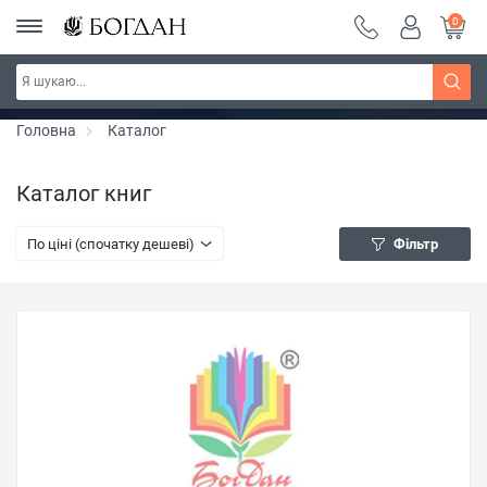
0
Серія "Вандербікери" ~ знижка 25%
Дізнатись більше
Головна
Каталог
Каталог книг
По ціні (спочатку дешеві)
Фільтр