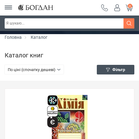
0
Серія "Чейзіана" ~ знижка 20%
Дізнатись більше
Головна
Каталог
Каталог книг
По ціні (спочатку дешеві)
Фільтр