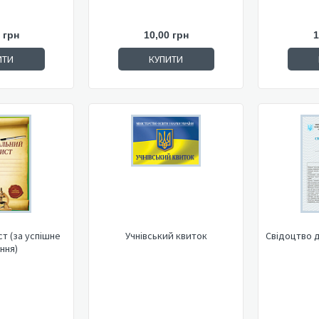
 грн
10,00 грн
1
ИТИ
КУПИТИ
т (за успішне
Учнівський квиток
Свідоцтво д
ння)