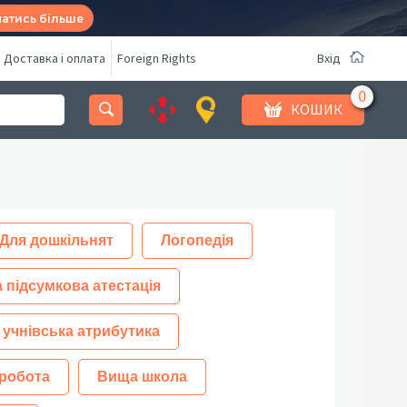
натись більше
Доставка і оплата
Foreign Rights
Вхід
КОШИК
Для дошкільнят
Логопедія
 підсумкова атестація
 учнівська атрибутика
робота
Вища школа