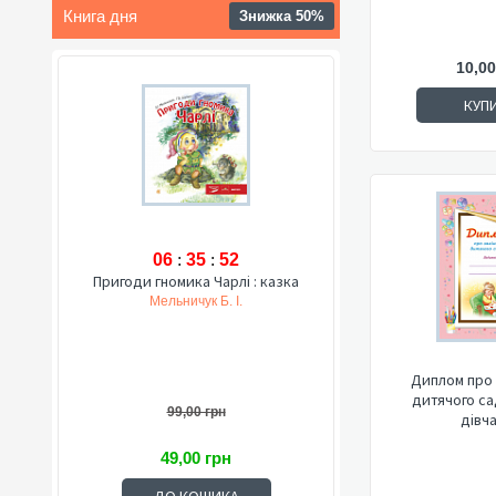
Книга дня
Знижка 50%
10,00
КУП
06
:
35
:
51
Пригоди гномика Чарлі : казка
Мельничук Б. І.
Диплом про 
дитячого са
99,00 грн
дівч
49,00 грн