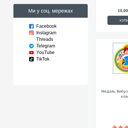
Ми у соц. мережах
10,00
КУП
Facebook
Instagram
Threads
Telegram
YouTube
TikTok
Медаль. Випус
кла