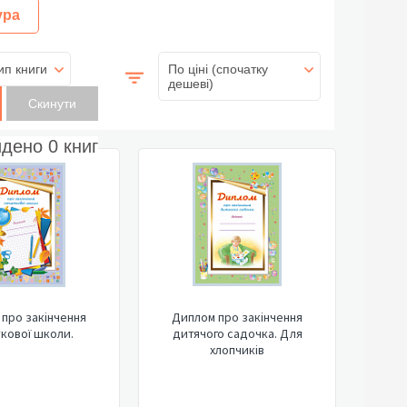
ура
ип книги
По ціні (спочатку
дешеві)
йдено
0
книг
про закінчення
Диплом про закінчення
кової школи.
дитячого садочка. Для
хлопчиків