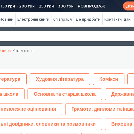
50 грн ~ 200 грн ~ 250 грн ~ 300 грн ~ РОЗПРОДАЖ
Діз
Новини
Електронні книги
Співпраця
Де придбати
Контактні дані
лог
Каталог книг
тература
Художня література
Комікси
а школа
Основна та старша школа
Державна
 незалежне оцінювання
Грамоти, дипломи та інша
ьні довідники, словники та розмовники
Виховна 