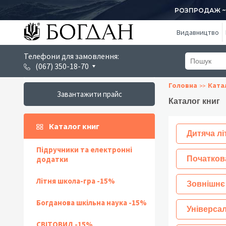
РОЗПРОДАЖ ~ 1
Видавництво
Телефони для замовлення:
(067) 350-18-70
Головна
Ката
Завантажити прайс
Каталог книг
Каталог книг
Дитяча лі
Підручники та електронні
додатки
Початков
Літня школа-гра -15%
Зовнішнє
Богданова шкільна наука -15%
Універсал
СВІТОВИД -15%