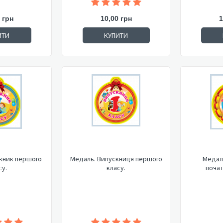
 грн
10,00 грн
1
ИТИ
КУПИТИ
кник першого
Медаль. Випускниця першого
Медал
су.
класу.
почат