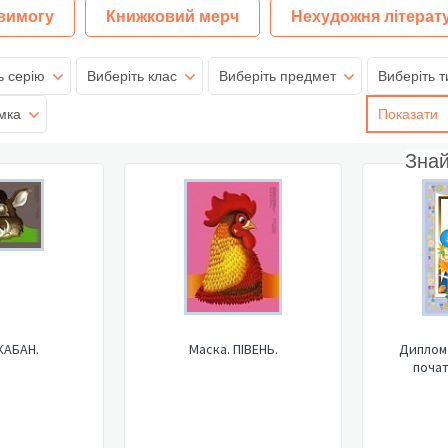
 вимогу
Книжковий мерч
Нехудожня літерат
ь серію
Виберіть клас
Виберіть предмет
Виберіть т
мка
Показати
Зна
КАБАН.
Маска. ПІВЕНЬ.
Диплом 
почат