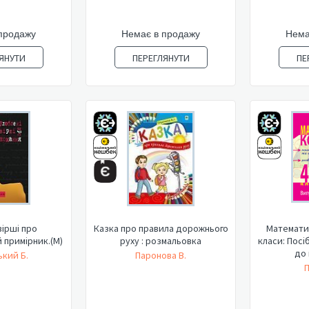
продажу
Немає в продажу
Нема
ЯНУТИ
ПЕРЕГЛЯНУТИ
ПЕ
вірші про
Казка про правила дорожнього
Математич
 примірник.(М)
руху : розмальовка
класи: Посі
до 
кий Б.
Паронова В.
П