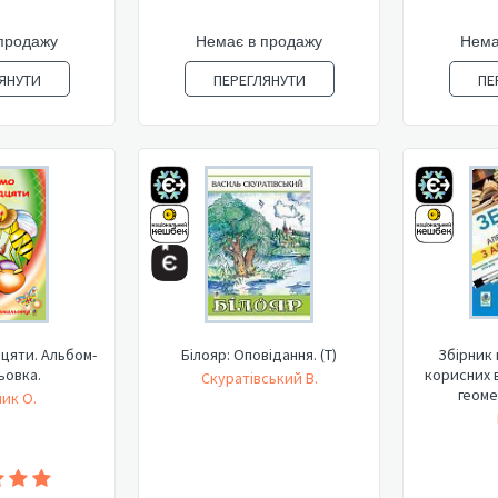
продажу
Немає в продажу
Нема
ЯНУТИ
ПЕРЕГЛЯНУТИ
ПЕ
цяти. Альбом-
Білояр: Оповідання. (Т)
Збірник 
ьовка.
корисних в
Скуратівський В.
геомет
ик О.