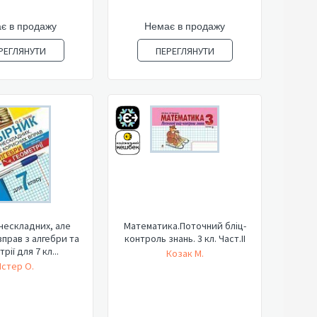
є в продажу
Немає в продажу
РЕГЛЯНУТИ
ПЕРЕГЛЯНУТИ
нескладних, але
Математика.Поточний бліц-
прав з алгебри та
контроль знань. 3 кл. Част.ІІ
рії для 7 кл...
Козак М.
Істер О.