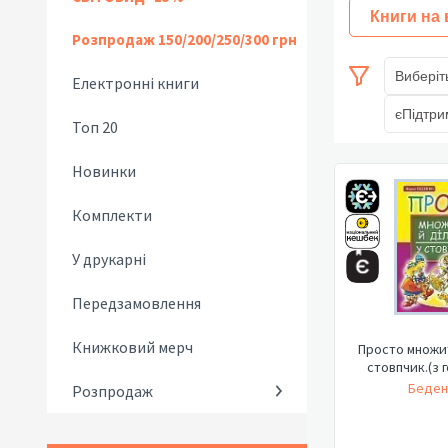
Книги на
Розпродаж 150/200/250/300 грн
Виберіт
Електронні книги
єПідтри
Топ 20
Новинки
Комплекти
У друкарні
Передзамовлення
Книжковий мерч
Просто множит
стовпчик.(з 
Беден
Розпродаж