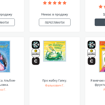
продажу
Немає в продажу
1
ЯНУТИ
ПЕРЕГЛЯНУТИ
а. Альбом-
Про жабку Гапку.
Я вивчаю 
ьовка.
фрукти
Фалькович Г.
о Г.