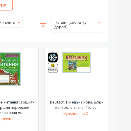
ура
ип книги
По ціні (спочатку
дорогі)
е читання : зошит-
Deutsch. Німецька мова. Бліц-
р для перевірки
контроль знань. 4 клас.
 читання мов...
Кульчицька О.
евчук Л.