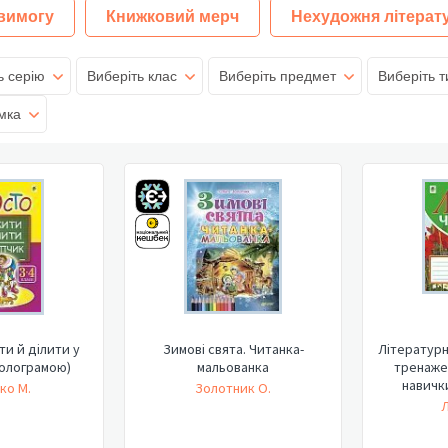
 вимогу
Книжковий мерч
Нехудожня літерат
ь серію
Виберіть клас
Виберіть предмет
Виберіть т
мка
и й ділити у
Зимові свята. Читанка-
Літературн
голограмою)
мальованка
тренаже
навички
ко М.
Золотник О.
Л