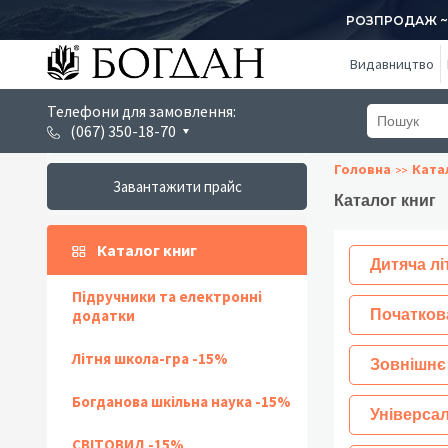
РОЗПРОДАЖ ~ 1
Видавництво
Телефони для замовлення:
(067) 350-18-70
Головна
Ката
Завантажити прайс
Каталог книг
Каталог книг
Дитяча лі
Підручники та електронні
додатки
Початков
Літня школа-гра -15%
Зовнішнє
Богданова шкільна наука -15%
Універсал
СВІТОВИД -15%