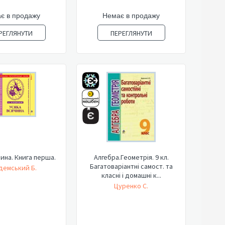
є в продажу
Немає в продажу
РЕГЛЯНУТИ
ПЕРЕГЛЯНУТИ
чина. Книга перша.
Алгебра.Геометрія. 9 кл.
Багатоваріантні самост. та
демський Б.
класні і домашні к...
Цуренко С.