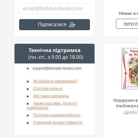
Немає в 
ПЕРЕГЛ
Підписатися
Технічна підтримка
(пн.-пт., з 9.00 до 18.00)
support@bohdan-books.com
Як зробити замовлення?
Способи оплати
Доставка замовлень
Подарунки в
Умови доставки, оплати і
Альбом-роз
повернення
Дребот
Політика конфіденційності
Публічний договір (Оферта)