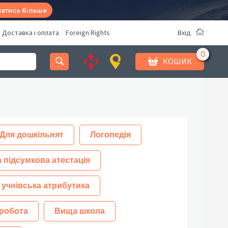
натись більше
Доставка і оплата
Foreign Rights
Вхід
КОШИК
Для дошкільнят
Логопедія
 підсумкова атестація
 учнівська атрибутика
робота
Вища школа