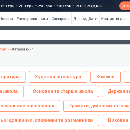
50 грн ~ 200 грн ~ 250 грн ~ 300 грн ~ РОЗПРОДАЖ
Діз
Новини
Електронні книги
Співпраця
Де придбати
Контактні дані
лог
Каталог книг
тература
Художня література
Комікси
а школа
Основна та старша школа
Державна
 незалежне оцінювання
Грамоти, дипломи та інша
ьні довідники, словники та розмовники
Виховна 