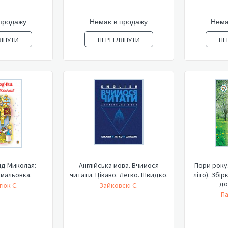
продажу
Немає в продажу
Нема
ЯНУТИ
ПЕРЕГЛЯНУТИ
ПЕ
ід Миколая:
Англійська мова. Вчимося
Пори року.
мальовка.
читати. Цікаво. Легко. Швидко.
літо). Збір
до
юк С.
Зайковскі С.
Па