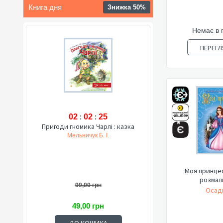
Книга дня
Знижка 50%
Немає в 
ПЕРЕГЛ
02
:
02
:
24
Пригоди гномика Чарлі : казка
Мельничук Б. І.
Моя принцес
розмал
99,00 грн
Осадк
49,00 грн