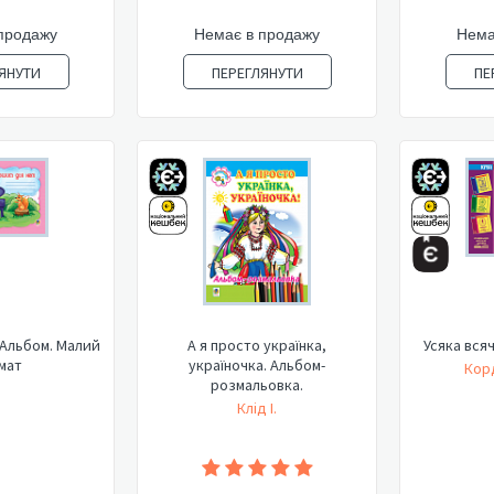
продажу
Немає в продажу
Нема
ЯНУТИ
ПЕРЕГЛЯНУТИ
ПЕ
 Альбом. Малий
А я просто українка,
Усяка вся
мат
україночка. Альбом-
Кор
розмальовка.
Клід І.