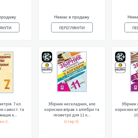
продажу
Немає в продажу
Нема
ЯНУТИ
ПЕРЕГЛЯНУТИ
ПЕ
етрія. 7 кл.
Збірник нескладних, але
Збірник 
ні самост. та
корисних вправ з алгебри та
корисних вп
машні к...
геометрії для 11 к...
10
ко С.
Істер О.