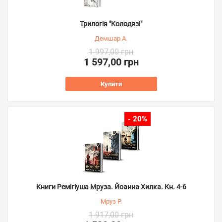
Трилогія "Колодязі"
Демшар А.
1 997,00 грн
1 597,00 грн
Купити
- 20%
Книги Ремігіуша Мруза. Йоанна Хилка. Кн. 4-6
Мруз Р.
1 917,00 грн