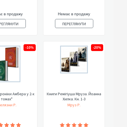
є в продажу
Немає в продажу
РЕГЛЯНУТИ
ПЕРЕГЛЯНУТИ
-10%
-20%
роніки Амбера у 2-х
Книги Ремігіуша Мруза. Йоанна
томах"
Хилка. Кн. 1-3
елязни Р.
Мруз Р.