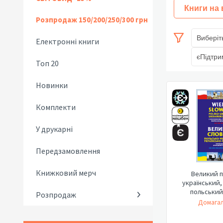
Книги на
Розпродаж 150/200/250/300 грн
Виберіт
Електронні книги
єПідтри
Топ 20
Новинки
Комплекти
У друкарні
Передзамовлення
Книжковий мерч
Великий п
український,
польський
Розпродаж
Терміно
Домагал