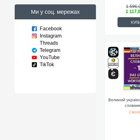
1 596,
Ми у соц. мережах
1 117,
КУП
Facebook
Instagram
Threads
Telegram
YouTube
TikTok
Великий україн
словник
Смолі