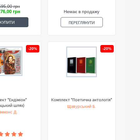
595,00 грн
276,00 грн
Немає в продажу
КУПИТИ
ПЕРЕГЛЯНУТИ
-20%
-20%
кт "Ендіміон"
Комплект "Поетична антологія"
ацький шлях)
Щавурський Б.
іммонс Д.