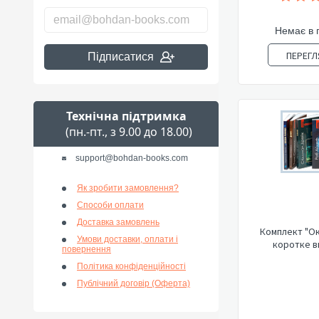
Немає в 
ПЕРЕГЛ
Підписатися
Технічна підтримка
(пн.-пт., з 9.00 до 18.00)
support@bohdan-books.com
Як зробити замовлення?
Способи оплати
Доставка замовлень
Комплект "О
Умови доставки, оплати і
коротке в
повернення
Політика конфіденційності
Публічний договір (Оферта)