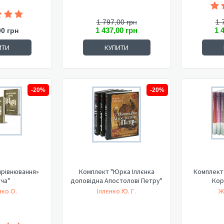
1 797,00 грн
1 
1 437,00 грн
1 
00 грн
ИТИ
КУПИТИ
-20%
-20%
ирівнювання»
Комплект "Юрка Іллєнка
Комплект 
ча"
доповідна Апостолові Петру"
Кор
ко О.
Іллєнко Ю. Г.
Ж