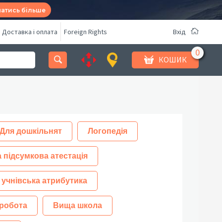
натись більше
Доставка і оплата
Foreign Rights
Вхід
КОШИК
Для дошкільнят
Логопедія
 підсумкова атестація
 учнівська атрибутика
робота
Вища школа