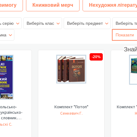
 вимогу
Книжковий мерч
Нехудожня літерат
ь серію
Виберіть клас
Виберіть предмет
Виберіть т
мка
Показати
Зна
-20%
ольсько-
Комплект "Потоп"
Комплект 
 українсько-
Сенкевич Г.
Н
 словник.
лог...
ьскі С.