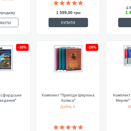
1 
1 
продажу
1 599,00 грн
КУПИТИ
ЯНУТИ
-30%
-20%
ксфордське
Комплект "Пригоди Шерлока
Комплект 
ведення"
Холмса"
Мерлін"
Дойль А.
Ж