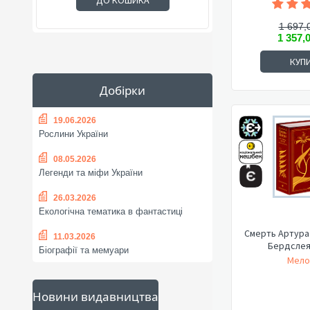
ДО КОШИКА
1 697,
1 357,
КУП
Добірки
19.06.2026
Рослини України
08.05.2026
Легенди та міфи України
26.03.2026
Екологічна тематика в фантастиці
Смерть Артура 
11.03.2026
Бердслея)
Біографії та мемуари
Мелор
Новини видавництва