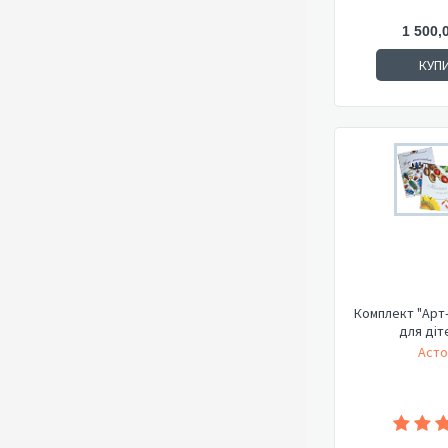
1 500,
КУП
Комплект "Арт
для діт
Асто