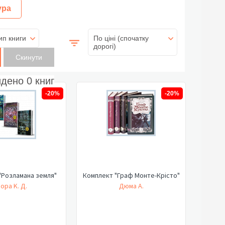
ура
ип книги
По ціні (спочатку
дорогі)
йдено
0
книг
-20%
-20%
"Розламана земля"
Комплект "Граф Монте-Крісто"
ора K. Д.
Дюма А.