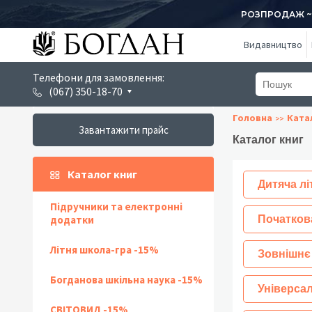
РОЗПРОДАЖ ~ 1
Видавництво
Телефони для замовлення:
(067) 350-18-70
Головна
Ката
Завантажити прайс
Каталог книг
Каталог книг
Дитяча лі
Підручники та електронні
додатки
Початков
Літня школа-гра -15%
Зовнішнє
Богданова шкільна наука -15%
Універсал
СВІТОВИД -15%