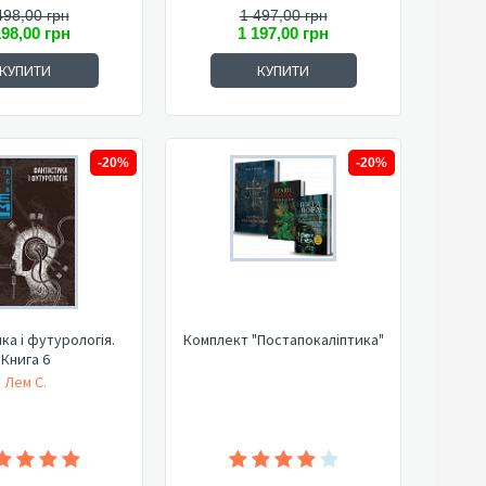
498,00 грн
1 497,00 грн
198,00 грн
1 197,00 грн
КУПИТИ
КУПИТИ
-20%
-20%
а і футурологія.
Комплект "Постапокаліптика"
Книга 6
Лем С.