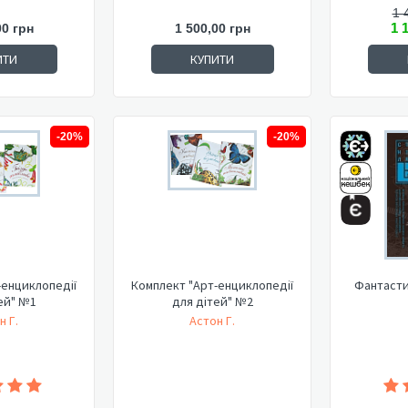
1 
1 
00 грн
1 500,00 грн
ИТИ
КУПИТИ
-20%
-20%
-енциклопедії
Комплект "Арт-енциклопедії
Фантастик
ей" №1
для дітей" №2
н Г.
Астон Г.