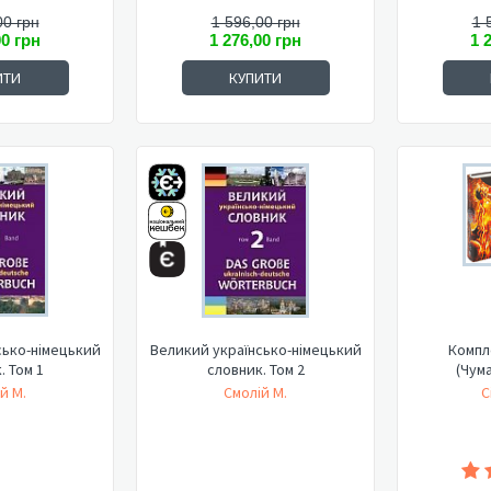
00 грн
1 596,00 грн
1 
00 грн
1 276,00 грн
1 
ИТИ
КУПИТИ
сько-німецький
Великий українсько-німецький
Компле
. Том 1
словник. Том 2
(Чум
й М.
Смолій М.
С