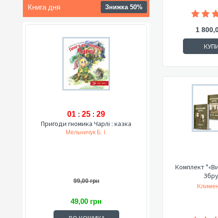
Книга дня
Знижка 50%
1 800,
КУП
01
:
25
:
28
Пригоди гномика Чарлі : казка
Мельничук Б. І.
Комплект "«В
Збру
99,00 грн
Климен
49,00 грн