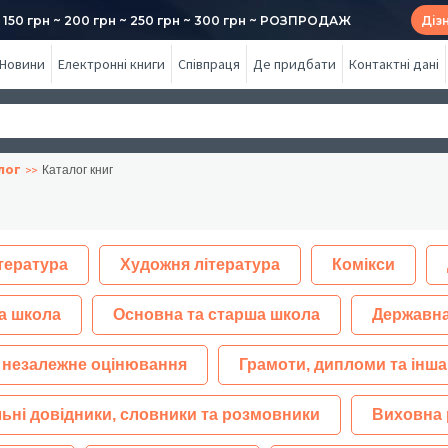
50 грн ~ 200 грн ~ 250 грн ~ 300 грн ~ РОЗПРОДАЖ
Діз
Новини
Електронні книги
Співпраця
Де придбати
Контактні дані
лог
Каталог книг
тература
Художня література
Комікси
а школа
Основна та старша школа
Державна
 незалежне оцінювання
Грамоти, дипломи та інша
ьні довідники, словники та розмовники
Виховна 