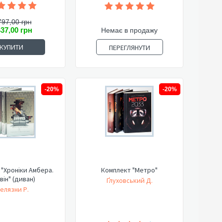
797,00 грн
437,00 грн
Немає в продажу
КУПИТИ
ПЕРЕГЛЯНУТИ
-20%
-20%
"Хроніки Амбера.
Комплект "Метро"
він" (диван)
Ґлуховський Д.
елязни Р.