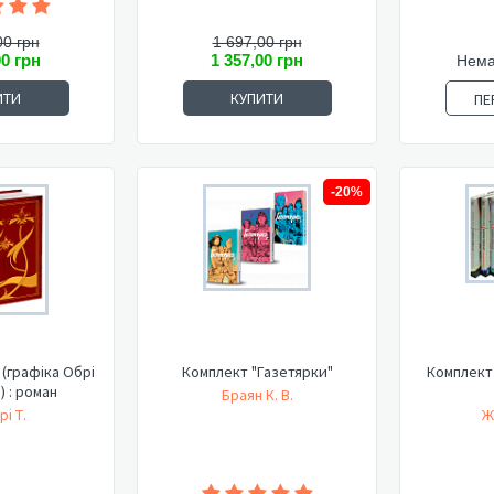
00 грн
1 697,00 грн
00 грн
1 357,00 грн
Нема
ИТИ
КУПИТИ
ПЕ
-20%
(графіка Обрі
Комплект "Газетярки"
Комплект 
 : роман
Браян К. В.
і Т.
Ж