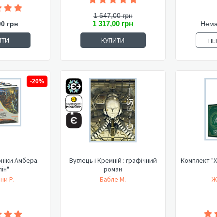
1 647,00 грн
1 317,00 грн
00 грн
Нема
ИТИ
КУПИТИ
ПЕ
-20%
ніки Амбера.
Вуглець і Кремній : графічний
Комплект "Х
ін"
роман
ни Р.
Бабле М.
Ж