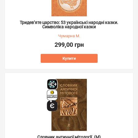
Тридев’яте царство: 53 українські народні казки.
Символіка народної казки
Чумарна М.
299,00 грн
Купити
Словник античної мітології. (М)