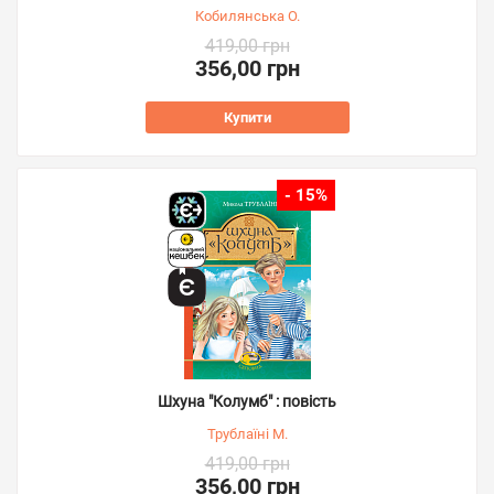
Кобилянська О.
419,00 грн
356,00 грн
Купити
- 15%
Шхуна "Колумб" : повість
Трублаїні М.
419,00 грн
356,00 грн