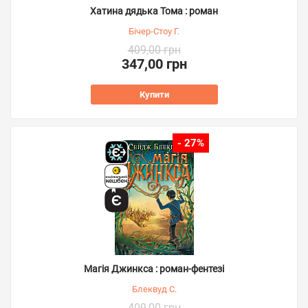
Хатина дядька Тома : роман
Бічер-Стоу Г.
409,00 грн
347,00 грн
Купити
- 27%
Магія Джинкса : роман-фентезі
Блеквуд С.
409,00 грн