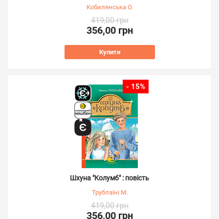
Кобилянська О.
419,00 грн
356,00 грн
Купити
- 15%
Шхуна "Колумб" : повість
Трублаїні М.
419,00 грн
356,00 грн