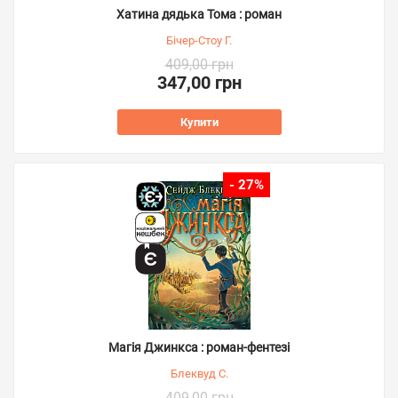
Хатина дядька Тома : роман
Бічер-Стоу Г.
409,00 грн
347,00 грн
Купити
- 27%
Магія Джинкса : роман-фентезі
Блеквуд С.
409,00 грн