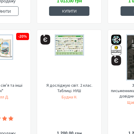
1 013,00 грн
1 
продажу
КУПИТИ
ЯНУТИ
-20%
сім’я та інші
Я досліджую світ. 2 клас.
З
і"
Таблиці. НУШ
письменник
довідник
лл Д.
Будна Н.
Щав
продажу
1 200,00 грн
1 