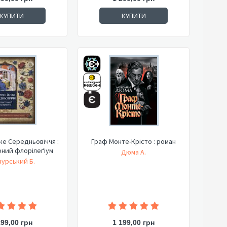
КУПИТИ
КУПИТИ
е Середньовіччя :
Граф Монте-Крісто : роман
рний флорілеґіум
Дюма А.
урський Б.
199,00 грн
1 199,00 грн