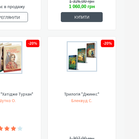
1 326,00 грн
1 060,00 грн
є в продажу
КУПИТИ
РЕГЛЯНУТИ
-20%
-20%
"Хатідже Турхан"
Трилогія "Джинкс"
Шутко О.
Блеквуд С.
1 307,00 грн