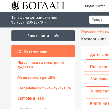
Видавництво
Телефони для замовлення:
(067) 350-18-70
Головна
Ката
Завантажити прайс
Каталог книг
Каталог книг
Дитяча лі
Підручники та електронні
додатки
Початков
Літня школа-гра -15%
Зовнішнє
Богданова шкільна наука -15%
Універсал
СВІТОВИД -15%
Книги на