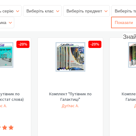
ь серію
Виберіть клас
Виберіть предмет
Виберіть т
мка
Показати
Зна
-20%
-20%
утівник по
Комплект "Путівник по
Комплек
аєстат слова)
Галактиці"
Галак
с А.
Дуґлас А.