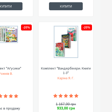
КУПИТИ
КУПИТИ
-20%
-20%
ект "Аґусики"
Комплект "Вандербікери. Книги
1-3"
Рожнів В.
Каріна Я. Г.
1 167,00 грн
933,00 грн
є в продажу