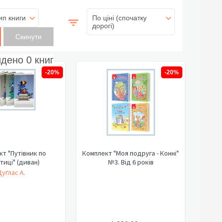
ип книги
По ціні (спочатку
дорогі)
йдено
0
книг
-20%
-20%
т "Путівник по
Комплект "Моя подруга - Конні"
тиці" (диван)
№3. Від 6 років
Дуґлас А.