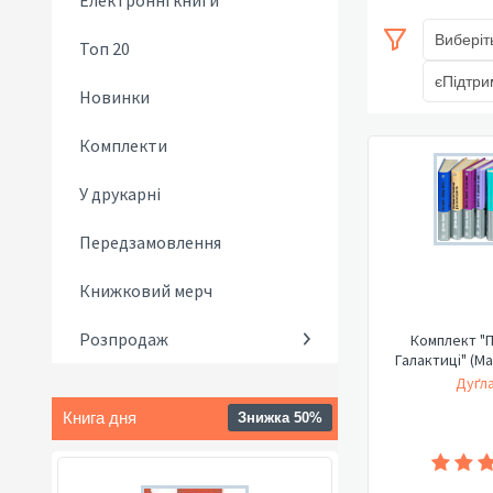
Електронні книги
Виберіт
Топ 20
єПідтри
Новинки
Комплекти
У друкарні
Передзамовлення
Книжковий мерч
Розпродаж
Комплект "П
Галактиці" (М
Дуґла
Книга дня
Знижка 50%