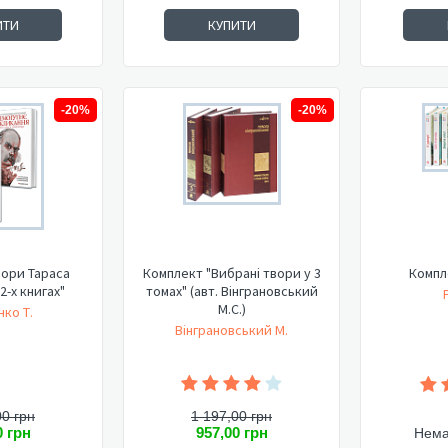
ИТИ
КУПИТИ
-20%
-20%
вори Тараса
Комплект "Вибрані твори у 3
Компл
2-х книгах"
томах" (авт. Вінграновський
М.С.)
ко Т.
Вінграновський М.
00 грн
1 197,00 грн
0 грн
957,00 грн
Нема