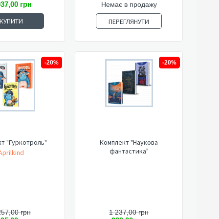
037,00 грн
Немає в продажу
КУПИТИ
ПЕРЕГЛЯНУТИ
-20%
-20%
т "Гуркотроль"
Комплект "Наукова
фантастика"
Aprilkind
257,00 грн
1 237,00 грн