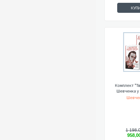
КУП
Комплект "Т
Шевченка у 
Шевчен
1 198,
958,0