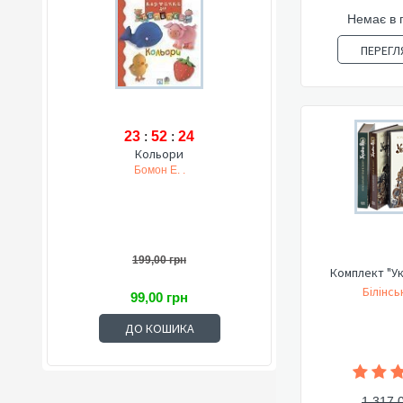
Немає в 
ПЕРЕГЛ
23
:
52
:
23
Кольори
Бомон Е. .
199,00 грн
Комплект "Ук
Білінсь
99,00 грн
ДО КОШИКА
1 317,