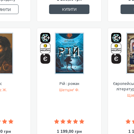
КУПИТИ
ЯНУТИ
ус
Рій : роман
Європейськ
літерату
с Ж.
Шетцінґ Ф.
Щав
00 грн
1 199,00 грн
1 