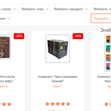
ь серію
Виберіть клас
Виберіть предмет
Виберіть т
мка
Показати
Зна
-20%
-20%
Антологія
Комплект "Шестикнижжя
Комплект
ого міфу"
Лемове"
Має
ич В.
Лем С.
Бр