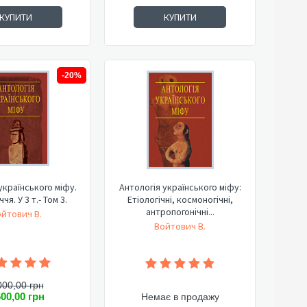
КУПИТИ
КУПИТИ
-20%
українського міфу.
Антологія українського міфу:
чя. У 3 т.- Том 3.
Етіологічні, космоногічні,
антропогонічні...
йтович В.
Войтович В.
000,00 грн
600,00 грн
Немає в продажу