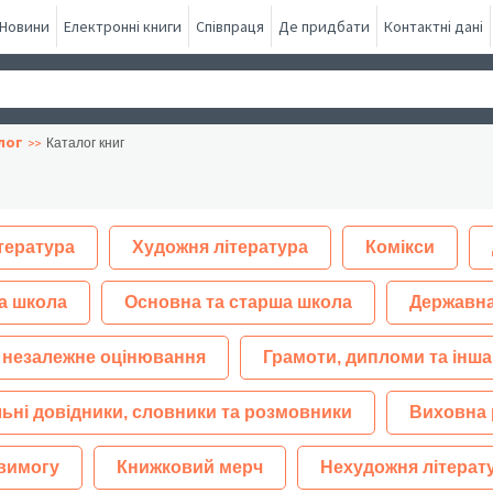
Новини
Електронні книги
Співпраця
Де придбати
Контактні дані
лог
Каталог книг
тература
Художня література
Комікси
а школа
Основна та старша школа
Державна
 незалежне оцінювання
Грамоти, дипломи та інша
ьні довідники, словники та розмовники
Виховна 
 вимогу
Книжковий мерч
Нехудожня літерат