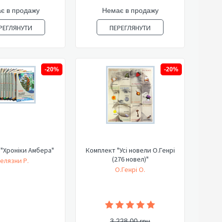
є в продажу
Немає в продажу
РЕГЛЯНУТИ
ПЕРЕГЛЯНУТИ
-20%
-20%
"Хроніки Амбера"
Комплект "Усі новели О.Генрі
(276 новел)"
елязни Р.
О.Генрі О.
3 228,00 грн