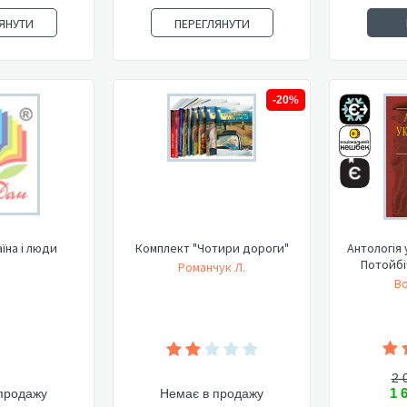
ЯНУТИ
ПЕРЕГЛЯНУТИ
-20%
аїна і люди
Комплект "Чотири дороги"
Антологія 
Потойбіч
Романчук Л.
Во
2 
1 
продажу
Немає в продажу