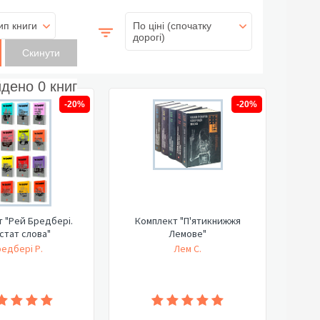
ип книги
По ціні (спочатку
дорогі)
йдено
0
книг
-20%
-20%
 "Рей Бредбері.
Комплект "П'ятикнижжя
стат слова"
Лемове"
едбері Р.
Лем С.