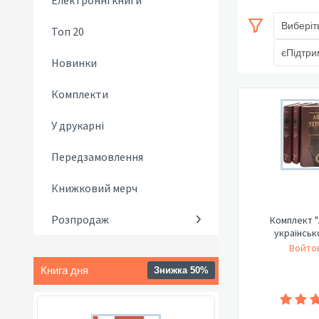
Електронні книги
Виберіт
Топ 20
єПідтри
Новинки
Комплекти
У друкарні
Передзамовлення
Книжковий мерч
Розпродаж
Комплект "
українськ
Войтов
Книга дня
Знижка 50%