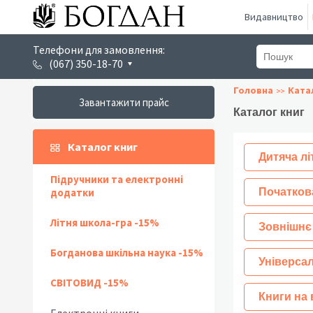
Видавництво
Телефони для замовлення:
(067) 350-18-70
Головна
Ката
Завантажити прайс
Каталог книг
Каталог книг
Дитяча лі
Підручники та електронні
додатки
Початков
Літня школа-гра -15%
Зовнішнє
Богданова шкільна наука -15%
Універсал
СВІТОВИД -15%
Книги на