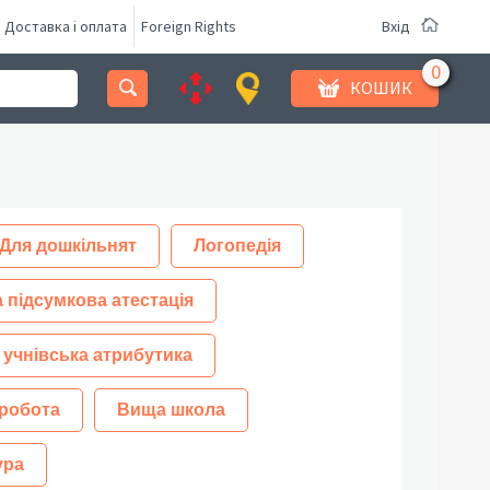
Доставка і оплата
Foreign Rights
Вхід
КОШИК
Для дошкільнят
Логопедія
 підсумкова атестація
 учнівська атрибутика
робота
Вища школа
ура