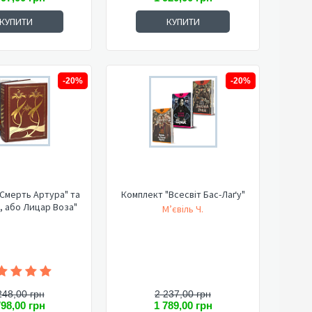
КУПИТИ
КУПИТИ
-20%
-20%
Смерть Артура" та
Комплект "Всесвіт Бас-Лаґу"
, або Лицар Воза"
М’євіль Ч.
248,00 грн
2 237,00 грн
798,00 грн
1 789,00 грн