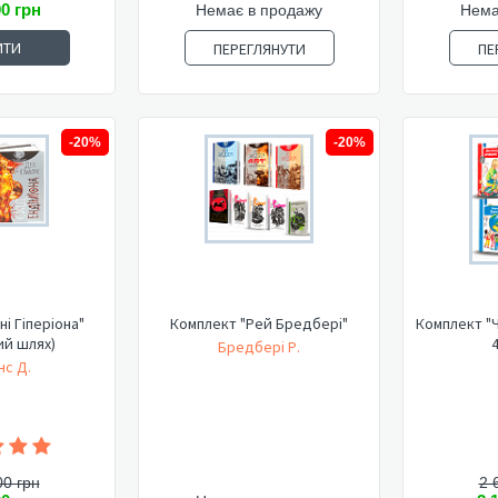
00 грн
Немає в продажу
Нема
ИТИ
ПЕРЕГЛЯНУТИ
ПЕ
-20%
-20%
ні Гіперіона"
Комплект "Рей Бредбері"
Комплект "Ч
ий шлях)
4
Бредбері Р.
нс Д.
00 грн
2 