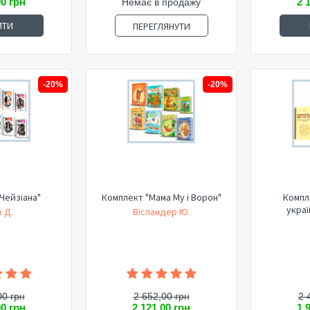
00 грн
2 
Немає в продажу
ИТИ
ПЕРЕГЛЯНУТИ
-20%
-20%
Чейзіана"
Комплект "Мама Му і Ворон"
Компл
украї
 Д.
Вісландер Ю.
00 грн
2 652,00 грн
2 
00 грн
2 121,00 грн
1 