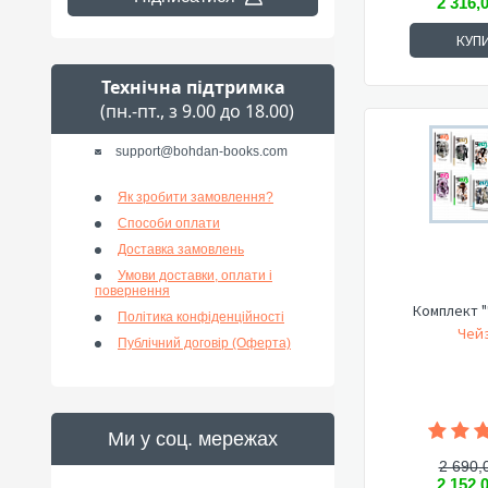
2 316,
КУП
Технічна підтримка
(пн.-пт., з 9.00 до 18.00)
support@bohdan-books.com
Як зробити замовлення?
Способи оплати
Доставка замовлень
Умови доставки, оплати і
повернення
Комплект "
Політика конфіденційності
Чейз
Публічний договір (Оферта)
Ми у соц. мережах
2 690,
2 152,