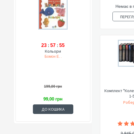
Немає в 
ПЕРЕГЛ
23
:
57
:
54
Кольори
Бомон Е. .
199,00 грн
Комплект "Коле
1-
99,00 грн
Робер
ДО КОШИКА
3 845,