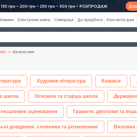
50 грн ~ 200 грн ~ 250 грн ~ 300 грн ~ РОЗПРОДАЖ
Діз
Новини
Електронні книги
Співпраця
Де придбати
Контактні дані
лог
Каталог книг
тература
Художня література
Комікси
а школа
Основна та старша школа
Державна
 незалежне оцінювання
Грамоти, дипломи та інша
ьні довідники, словники та розмовники
Виховна 