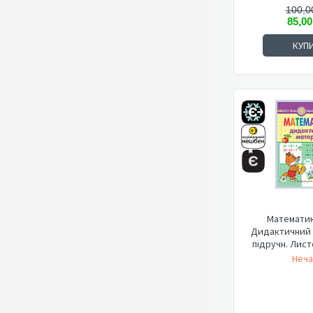
100,0
85,00
КУП
Математика
Дидактичний 
підручн. Листо
Неча