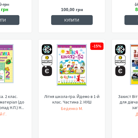
0 грн
1
 грн
8
100,00 грн
ИТИ
КУПИТИ
-15%
. 2 клас.
Літня школа-гра. Йдемо в 1-й
Захист Віт
матеріал (до
клас. Частина 2. НУШ
для дівчат
пад Н.П.) Н...
заг
Беденко М.
й Г.
Д