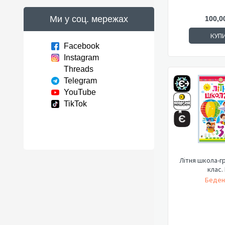
Ми у соц. мережах
100,0
КУП
Facebook
Instagram
Threads
Telegram
YouTube
TikTok
Літня школа-гра
клас.
Беден