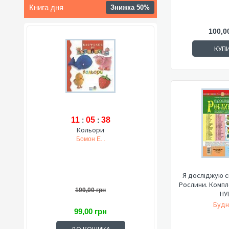
Книга дня
Знижка 50%
100,0
КУП
11
:
05
:
37
Кольори
Бомон Е. .
Я досліджую св
Рослини. Компл
199,00 грн
НУ
Будн
99,00 грн