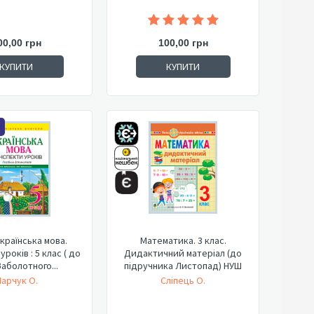
00,00 грн
100,00 грн
КУПИТИ
КУПИТИ
країнська мова.
Математика. 3 клас.
років : 5 клас ( до
Дидактичний матеріал (до
Заболотного...
підручника Листопад) НУШ
арчук О.
Сліпець О.