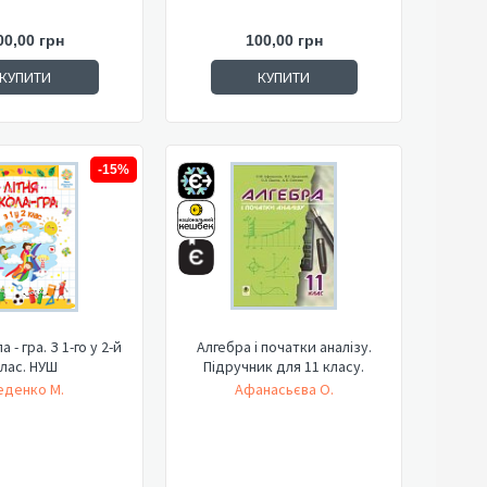
00,00 грн
100,00 грн
КУПИТИ
КУПИТИ
-15%
 - гра. З 1-го у 2-й
Алгебра і початки аналізу.
лас. НУШ
Підручник для 11 класу.
еденко М.
Афанасьєва О.