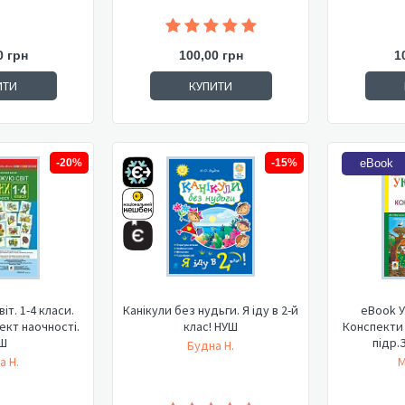
0 грн
100,00 грн
1
ИТИ
КУПИТИ
-20%
-15%
eBook
іт. 1-4 класи.
Канікули без нудьги. Я іду в 2-й
eBook У
ект наочності.
клас! НУШ
Конспекти у
Ш
підр.
Будна Н.
а Н.
М