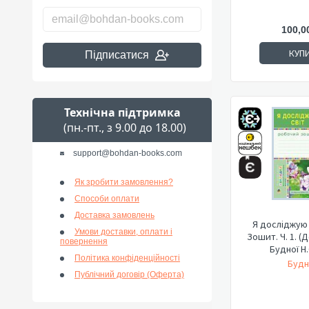
100,0
КУП
Підписатися
Технічна підтримка
(пн.-пт., з 9.00 до 18.00)
support@bohdan-books.com
Як зробити замовлення?
Способи оплати
Доставка замовлень
Я досліджую с
Умови доставки, оплати і
Зошит. Ч. 1. (
повернення
Будної Н.О
Політика конфіденційності
Будн
Публічний договір (Оферта)