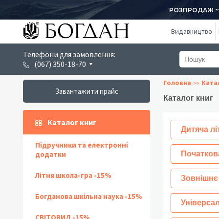
РОЗПРОДАЖ ~ 1
Видавництво
Телефони для замовлення:
(067) 350-18-70
Головна
Ката
Завантажити прайс
Каталог книг
Каталог книг
Дитяча лі
Підручники та електронні
додатки
Початков
Літня школа-гра -15%
Зовнішнє
Богданова шкільна наука -15%
Універсал
СВІТОВИД -15%