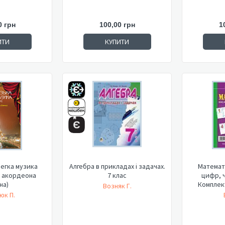
0 грн
100,00 грн
1
ИТИ
КУПИТИ
егка музика
Алгебра в прикладах і задачах.
Математи
я акордеона
7 клас
цифр, ч
на)
Комплект
Возняк Г.
юк П.