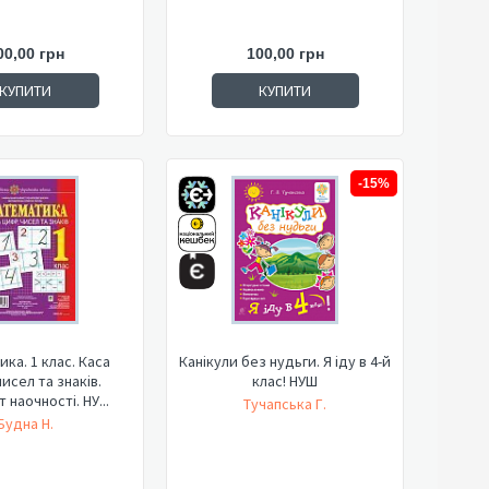
00,00 грн
100,00 грн
КУПИТИ
КУПИТИ
-15%
ка. 1 клас. Каса
Канікули без нудьги. Я іду в 4-й
исел та знаків.
клас! НУШ
 наочності. НУ...
Тучапська Г.
Будна Н.