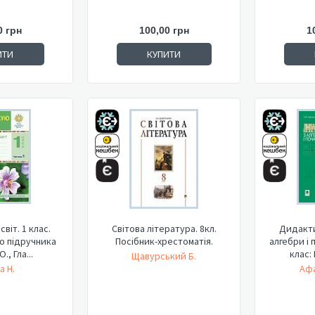
0 грн
100,00 грн
1
ИТИ
КУПИТИ
віт. 1 клас.
Світова література. 8кл.
Дидакти
До підручника
Посібник-хрестоматія.
алгебри і 
., Гла...
клас: 
Щавурський Б.
а Н.
Афа