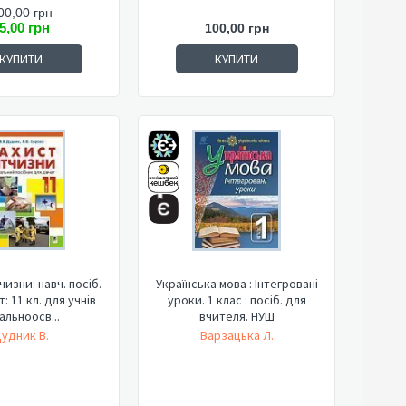
00,00 грн
5,00 грн
100,00 грн
КУПИТИ
КУПИТИ
чизни: навч. посіб.
Українська мова : Інтегровані
: 11 кл. для учнів
уроки. 1 клас : посіб. для
альноосв...
вчителя. НУШ
удник В.
Варзацька Л.