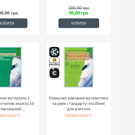
100,00 грн
85,00 грн
00,00 грн
КУПИТИ
КУПИТИ
чні матеріали з
Плануємо навчання математики
початків аналізу.10
на рівні стандарту: посібник
Навчальний ...
для вчителя
насьєва О.
Афанасьєва О.