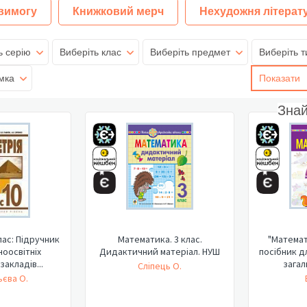
 вимогу
Книжковий мерч
Нехудожня літерат
ь серію
Виберіть клас
Виберіть предмет
Виберіть т
мка
Показати
Зна
лас: Підручник
Математика. 3 клас.
"Математ
ноосвітніх
Дидактичний матеріал. НУШ
посібник д
закладів...
загал
Сліпець О.
єва О.