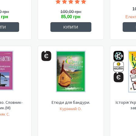
1
0 грн
100,00 грн
 грн
85,00 грн
Елек
ИТИ
КУПИТИ
о. Словник-
Етюди для бандури.
Історія Ук
ик.(М)
зав
Курінний О.
як С.