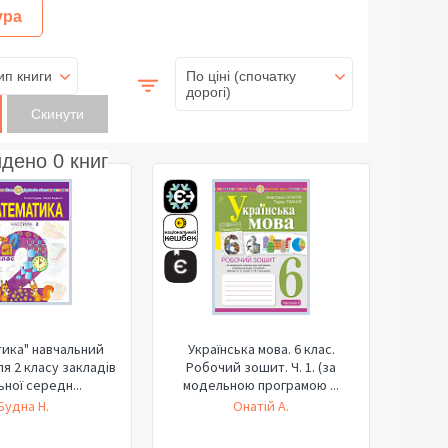
ура
ип книги
По ціні (спочатку
дорогі)
йдено
0
книг
ика" навчальний
Українська мова. 6 клас.
ля 2 класу закладів
Робочий зошит. Ч. 1. (за
ьної середн...
модельною програмою ...
Будна Н.
Онатій А.