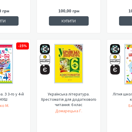
0 грн
100,00 грн
1
ИТИ
КУПИТИ
-15%
. З 3-го у 4-й
Українська література.
Літня школа
 НУШ
Хрестоматія для додаткового
к
читання: 6 клас
ко М.
Б
Домарецька Г.