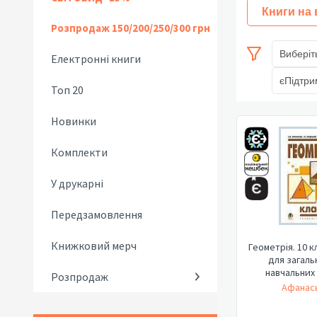
Книги на
Розпродаж 150/200/250/300 грн
Виберіт
Електронні книги
єПідтри
Топ 20
Новинки
Комплекти
У друкарні
Передзамовлення
Книжковий мерч
Геометрія. 10 к
для загаль
навчальних 
Розпродаж
Афанась