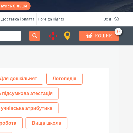
натись більше
Доставка і оплата
Foreign Rights
Вхід
КОШИК
Для дошкільнят
Логопедія
 підсумкова атестація
 учнівська атрибутика
робота
Вища школа