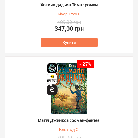
Хатина дядька Тома : роман
Бічер-Стоу Г.
409,00 грн
347,00 грн
Купити
- 27%
Магія Джинкса : роман-фентезі
Блеквуд С.
409,00 грн