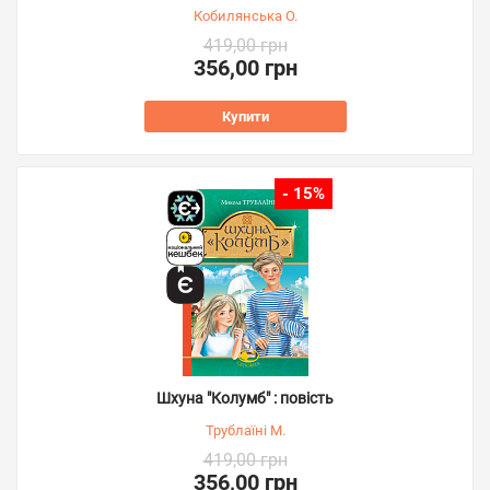
Кобилянська О.
419,00 грн
356,00 грн
Купити
- 15%
Шхуна "Колумб" : повість
Трублаїні М.
419,00 грн
356,00 грн