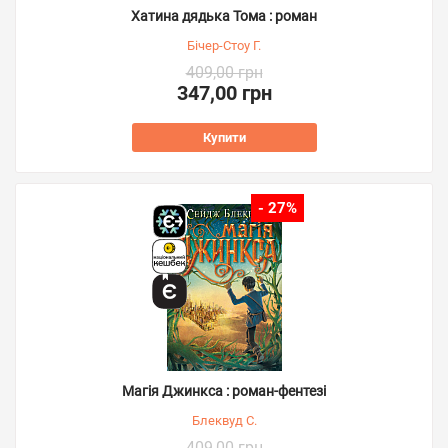
Хатина дядька Тома : роман
Бічер-Стоу Г.
409,00 грн
347,00 грн
Купити
- 27%
Магія Джинкса : роман-фентезі
Блеквуд С.
409,00 грн