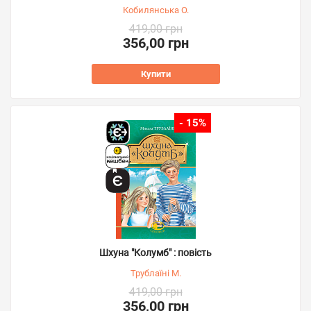
Кобилянська О.
419,00 грн
356,00 грн
Купити
- 15%
Шхуна "Колумб" : повість
Трублаїні М.
419,00 грн
356,00 грн