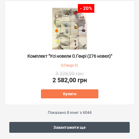
- 20%
Комплект "Усі новели О.Генрі (276 новел)"
О.Генрі О.
3 228,00 грн
2 582,00 грн
Купити
Показано
8
книг з
6044
Завантажити ще