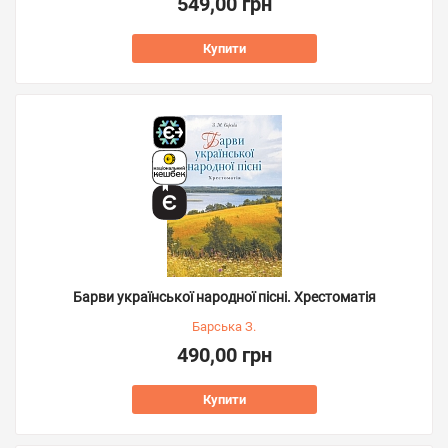
549,00 грн
Купити
Барви української народної пісні. Хрестоматія
Барська З.
490,00 грн
Купити