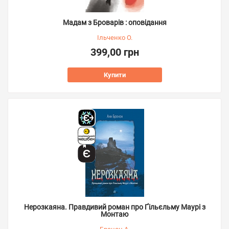
Мадам з Броварів : оповідання
Ільченко О.
399,00 грн
Купити
Нерозкаяна. Правдивий роман про Ґільєльму Маурі з
Монтаю