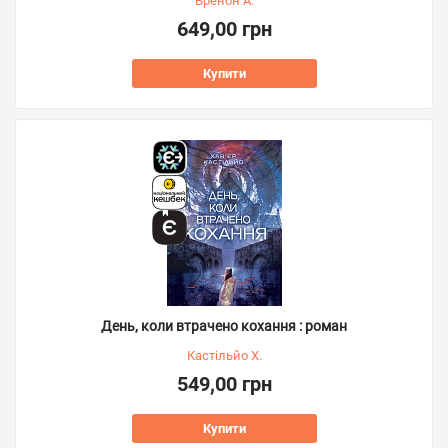
Бренон А.
649,00 грн
Купити
День, коли втрачено кохання : роман
Кастільйо Х.
549,00 грн
Купити