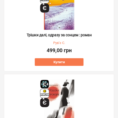
Трішки далі, одразу за сонцем : роман
Рув’є С.
499,00 грн
Купити