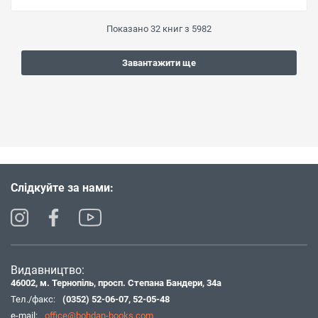
Показано
32
книг з
5982
Завантажити ще
Слідкуйте за нами:
Видавництво:
46002, м. Тернопіль, просп. Степана Бандери, 34а
Тел./факс:
(0352) 52-06-07
,
52-05-48
e-mail:
office@bohdan-books.com