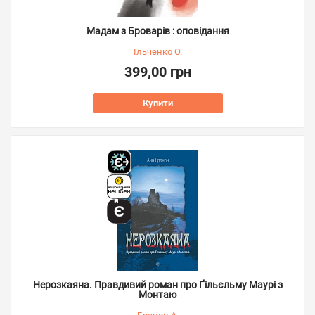
Мадам з Броварів : оповідання
Ільченко О.
399,00 грн
Купити
Нерозкаяна. Правдивий роман про Ґільєльму Маурі з
Монтаю