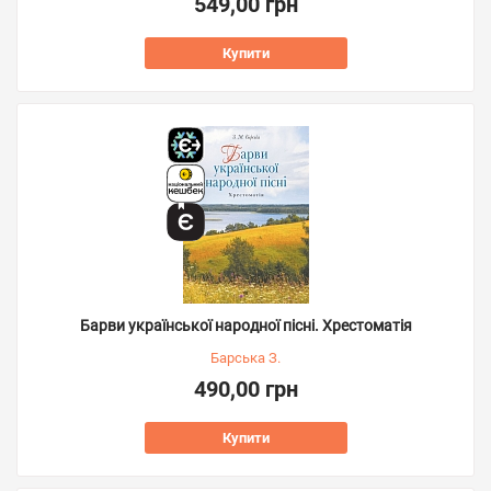
549,00 грн
Купити
Барви української народної пісні. Хрестоматія
Барська З.
490,00 грн
Купити