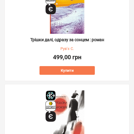
Трішки далі, одразу за сонцем : роман
Рув’є С.
499,00 грн
Купити