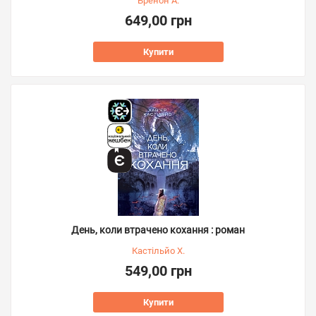
Бренон А.
649,00 грн
Купити
День, коли втрачено кохання : роман
Кастільйо Х.
549,00 грн
Купити