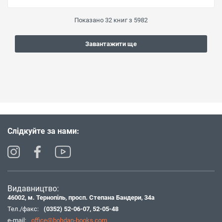
Показано
32
книг з
5982
Завантажити ще
Слідкуйте за нами:
Видавництво:
46002, м. Тернопіль, просп. Степана Бандери, 34а
Тел./факс:
(0352) 52-06-07
,
52-05-48
e-mail:
office@bohdan-books.com