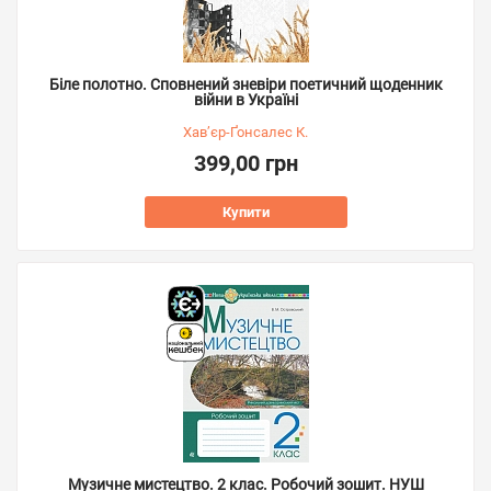
Біле полотно. Сповнений зневіри поетичний щоденник
війни в Україні
Хав’єр-Ґонсалес К.
399,00 грн
Купити
Музичне мистецтво. 2 клас. Робочий зошит. НУШ