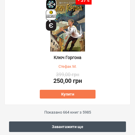
- 37%
Ключ Горгона
Стефак М.
399,00 грн
250,00 грн
Купити
Показано
664
книг з
5985
Завантажити ще