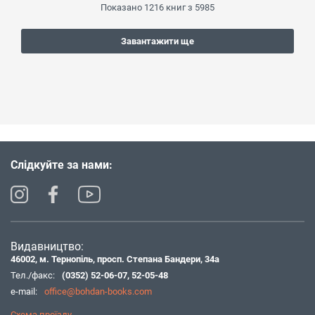
Показано
1216
книг з
5985
Завантажити ще
Слідкуйте за нами:
Видавництво:
46002, м. Тернопіль, просп. Степана Бандери, 34а
Тел./факс:
(0352) 52-06-07
,
52-05-48
e-mail:
office@bohdan-books.com
Схема проїзду