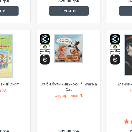
0 грн
329,00 грн
3
ИТИ
КУПИТИ
овний лист
От би бути кицькою! If I Were a
Уламок 
Cat
е Ю.
Л
Федорченко Л.
0 грн
399,00 грн
3