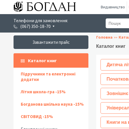
Видавництво
Телефони для замовлення:
(067) 350-18-70
Головна
Ката
Завантажити прайс
Каталог книг
Каталог книг
Дитяча лі
Підручники та електронні
додатки
Початков
Літня школа-гра -15%
Зовнішнє
Богданова шкільна наука -15%
Універсал
СВІТОВИД -15%
Книги на