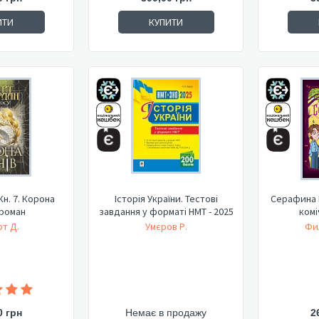
ИТИ
КУПИТИ
Кн. 7. Корона
Історія України. Тестові
Серафина К
 роман
завдання у форматі НМТ - 2025
комі
т Д.
Умєров Р.
Фи
0 грн
Немає в продажу
2