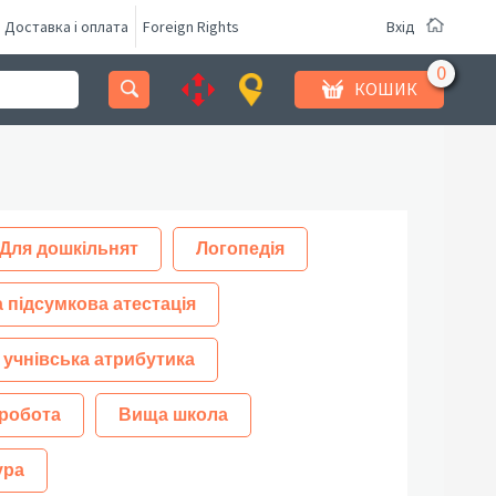
Доставка і оплата
Foreign Rights
Вхід
КОШИК
Для дошкільнят
Логопедія
 підсумкова атестація
 учнівська атрибутика
робота
Вища школа
ура