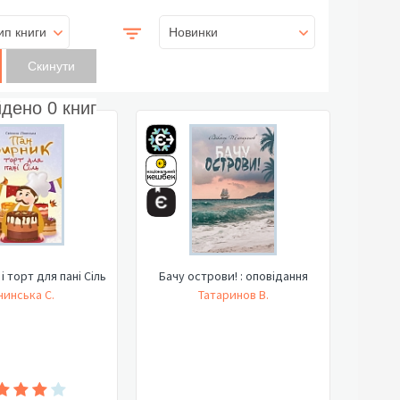
ип книги
Новинки
йдено
0
книг
і торт для пані Сіль
Бачу острови! : оповідання
нинська С.
Татаринов В.