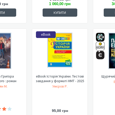
1 060,00 грн
3
0 грн
ИТИ
КУПИТИ
eBook
 Григора
eBook Історія України. Тестові
Щурячий
го : роман
завдання у форматі НМТ - 2025
ян М.
Умєров Р.
95,00 грн