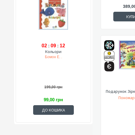
389,0
КУП
02
:
09
:
11
Кольори
Бомон Е. .
199,00 грн
Подарунок Зірк
Пономар
99,00 грн
ДО КОШИКА