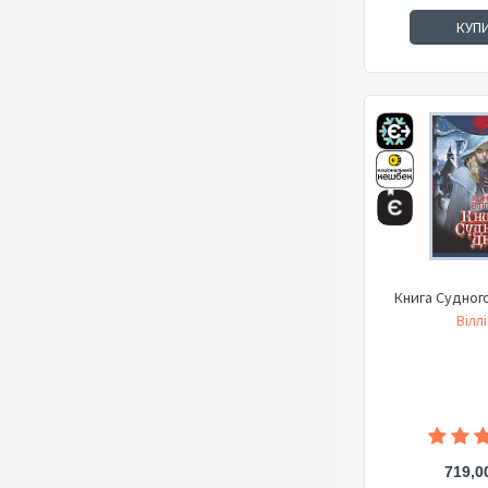
КУП
Книга Судного
Віллі
719,0