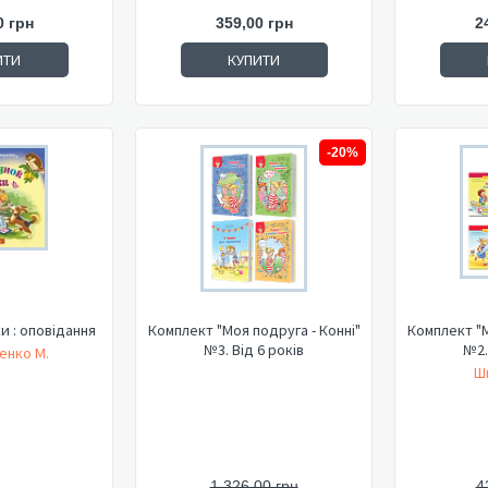
0 грн
359,00 грн
2
ИТИ
КУПИТИ
-20%
и : оповідання
Комплект "Моя подруга - Конні"
Комплект "М
№3. Від 6 років
№2.
енко М.
Ш
1 326,00 грн
4