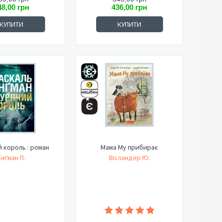
48,00 грн
436,00 грн
КУПИТИ
КУПИТИ
 король : роман
Мама Му прибирає
Енґман П.
Вісландер Ю.