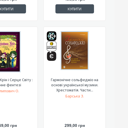
КУПИТИ
КУПИТИ
рін і Серце Світу :
Гармонічне сольфеджіо на
чне фентезі
основі української музики.
Хрестоматія. Части...
липович О.
Барська З.
69,00 грн
299,00 грн