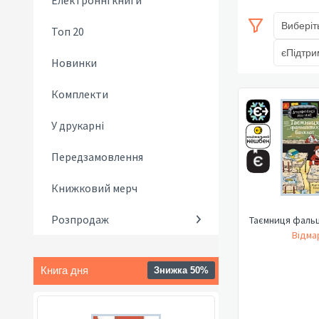
Електронні книги
Виберіт
Топ 20
єПідтри
Новинки
Комплекти
У друкарні
Передзамовлення
Книжковий мерч
Розпродаж
Таємниця фаль
Відма
Книга дня
Знижка 50%