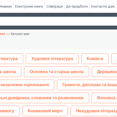
Новини
Електронні книги
Співпраця
Де придбати
Контактні дані
лог
Каталог книг
тература
Художня література
Комікси
а школа
Основна та старша школа
Державна
 незалежне оцінювання
Грамоти, дипломи та інша
ьні довідники, словники та розмовники
Виховна 
 вимогу
Книжковий мерч
Нехудожня літерат