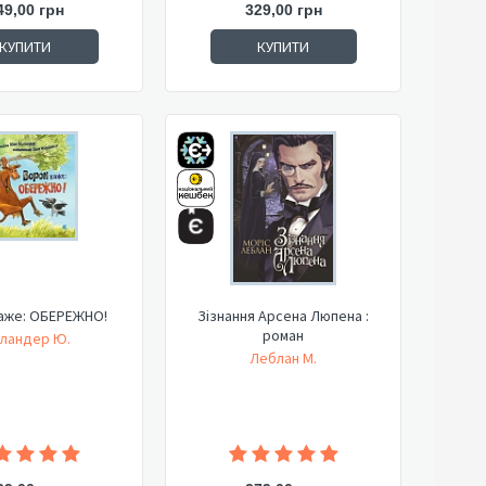
49,00 грн
329,00 грн
КУПИТИ
КУПИТИ
аже: ОБЕРЕЖНО!
Зізнання Арсена Люпена :
роман
сландер Ю.
Леблан М.