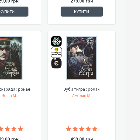
29,00 грн
279,00 грн
КУПИТИ
КУПИТИ
снаряда : роман
Зуби тигра : роман
еблан М.
Леблан М.
59,00 грн
499,00 грн