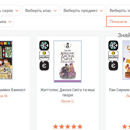
ь серію
Виберіть клас
Виберіть предмет
Виберіть т
мка
Показати
Зна
шивих банкнот
Життєпис Джона Сміта та інші
Пан Сирник 
твори
рк М.
Лі
Лікок С.