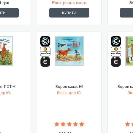
0 грн
Електронна книга
5
ИТИ
КУПИТИ
е: ПОТІМ!
Ворон каже: НІ!
Ворон к
дер Ю.
Вісландер Ю.
Ві