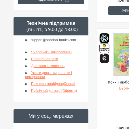
329,0
КУП
Технічна підтримка
(пн.-пт., з 9.00 до 18.00)
support@bohdan-books.com
Як зробити замовлення?
Способи оплати
Доставка замовлень
Умови доставки, оплати і
повернення
Конні і люб
Політика конфіденційності
Бьом
Публічний договір (Оферта)
Ми у соц. мережах
349,0