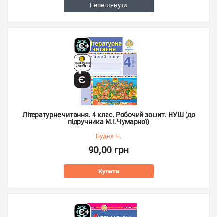
Переглянути
Літературне читання. 4 клас. Робочий зошит. НУШ (до
підручника М.І.Чумарної)
Будна Н.
90,00 грн
Купити