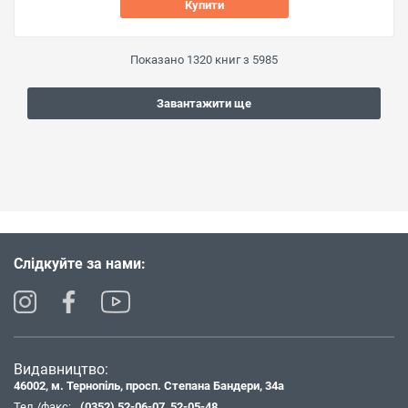
Купити
Показано
1320
книг з
5985
Завантажити ще
Слідкуйте за нами:
Видавництво:
46002, м. Тернопіль, просп. Степана Бандери, 34а
Тел./факс:
(0352) 52-06-07
,
52-05-48