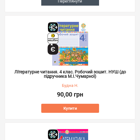
Переглянути
Літературне читання. 4 клас. Робочий зошит. НУШ (до
підручника М.І.Чумарної)
Будна Н.
90,00 грн
Купити