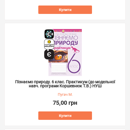
Купити
Пізнаємо природу. 6 клас. Практикум (до модельної
навч. програми Коршевнюк Т.В.) НУШ
Пугач М.
75,00 грн
Купити