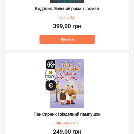
Водяник. Зелений роман : роман
Урбан М.
399,00 грн
Купити
Пан Сирник і різдвяний пампушок
Лінинська С.
249,00 грн