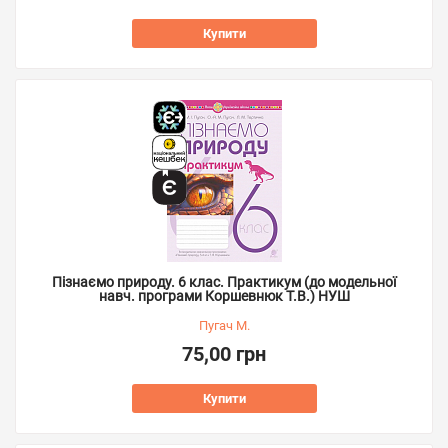
Купити
Пізнаємо природу. 6 клас. Практикум (до модельної
навч. програми Коршевнюк Т.В.) НУШ
Пугач М.
75,00 грн
Купити