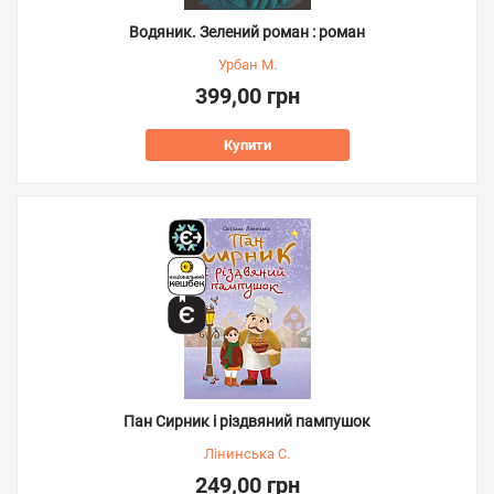
Водяник. Зелений роман : роман
Урбан М.
399,00 грн
Купити
Пан Сирник і різдвяний пампушок
Лінинська С.
249,00 грн