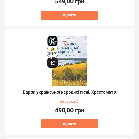
549,00 грн
Купити
Барви української народної пісні. Хрестоматія
Барська З.
490,00 грн
Купити