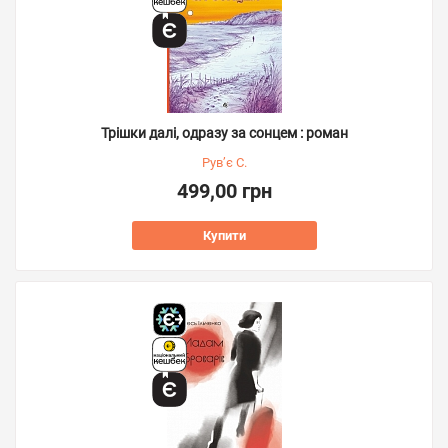
Трішки далі, одразу за сонцем : роман
Рув’є С.
499,00 грн
Купити