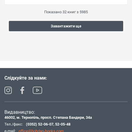
Показано
32
книг з
5985
Завантажити ще
Слідкуйте за нами:
Видавництво:
46002, м. Тернопіль, просп. Степана Бандери, 34а
Тел./факс:
(0352) 52-06-07
,
52-05-48
e-mail:
office@bohdan-books.com