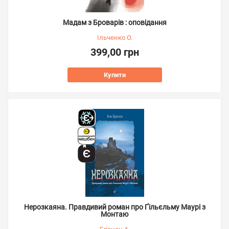
Мадам з Броварів : оповідання
Ільченко О.
399,00 грн
Купити
Нерозкаяна. Правдивий роман про Ґільєльму Маурі з
Монтаю