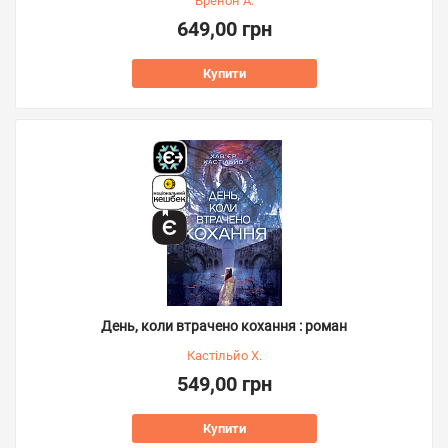
Бренон А.
649,00 грн
Купити
День, коли втрачено кохання : роман
Кастільйо Х.
549,00 грн
Купити