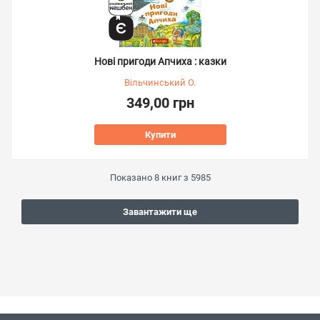
Нові пригоди Апчиха : казки
Вільчинський О.
349,00 грн
Купити
Показано
8
книг з
5985
Завантажити ще