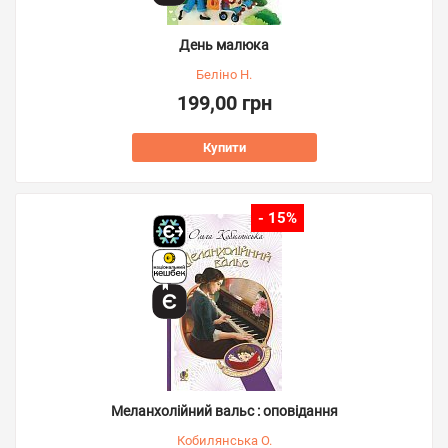
День малюка
Беліно Н.
199,00 грн
Купити
- 15%
Меланхолійний вальс : оповідання
Кобилянська О.