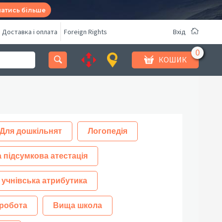
натись більше
Доставка і оплата
Foreign Rights
Вхід
КОШИК
Для дошкільнят
Логопедія
 підсумкова атестація
 учнівська атрибутика
робота
Вища школа