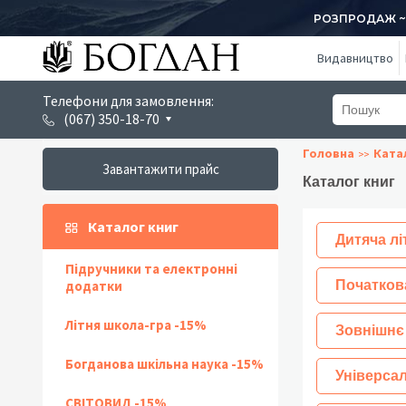
РОЗПРОДАЖ ~ 1
Видавництво
Телефони для замовлення:
(067) 350-18-70
Головна
Ката
Завантажити прайс
Каталог книг
Каталог книг
Дитяча лі
Підручники та електронні
додатки
Початков
Літня школа-гра -15%
Зовнішнє
Богданова шкільна наука -15%
Універсал
СВІТОВИД -15%