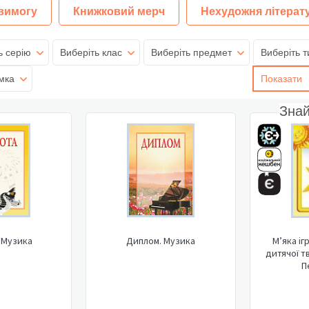
 вимогу
Книжковий мерч
Нехудожня літерат
ь серію
Виберіть клас
Виберіть предмет
Виберіть т
мка
Показати
Зна
 Музика
Диплом. Музика
М’яка іг
дитячої т
П