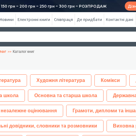
50 грн ~ 200 грн ~ 250 грн ~ 300 грн ~ РОЗПРОДАЖ
Діз
Новини
Електронні книги
Співпраця
Де придбати
Контактні дані
лог
Каталог книг
тература
Художня література
Комікси
а школа
Основна та старша школа
Державна
 незалежне оцінювання
Грамоти, дипломи та інша
ьні довідники, словники та розмовники
Виховна 