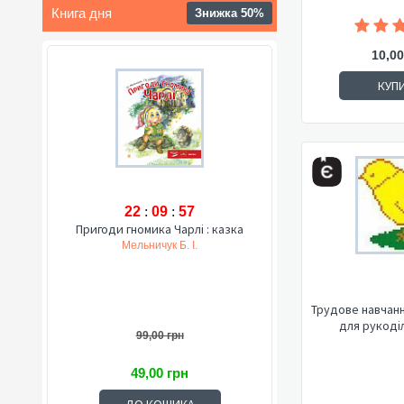
Книга дня
Знижка 50%
10,00
КУП
22
:
09
:
56
Пригоди гномика Чарлі : казка
Мельничук Б. І.
Трудове навчання
для рукоділ
99,00 грн
49,00 грн