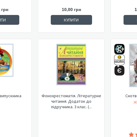
 грн
10,00 грн
1
ИТИ
КУПИТИ
випускника
Фонохрестоматія. Літературне
Снотв
читання. Додаток до
Ж
підручника. 3 клас. (...