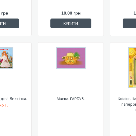
 грн
10,00 грн
1
ИТИ
КУПИТИ
дня! Листівка.
Маска. ГАРБУЗ.
Квілінг. 
папером
о Г.