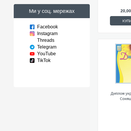
Ми у соц. мережах
20,00
КУП
Facebook
Instagram
Threads
Telegram
YouTube
TikTok
Диплом укр
Соняш