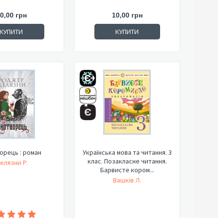
0,00 грн
10,00 грн
КУПИТИ
КУПИТИ
орець : роман
Українська мова та читання. 3
клас. Позакласне читання.
елязни Р.
Барвисте кором...
Вашків Л.