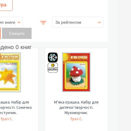
ура
ип книги
За рейтингом
йдено
0
книг
рашка. Набір для
М’яка іграшка. Набір для
ворчості. Сонечко
дитячої творчості.
естунчик.
Мухоморчик.
Трач С.
Трач С.