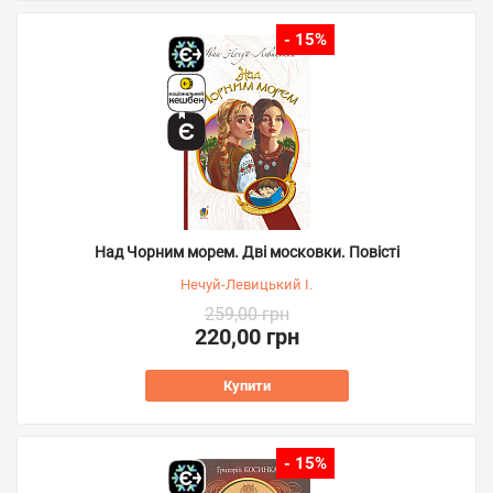
- 15%
Над Чорним морем. Дві московки. Повісті
Нечуй-Левицький І.
259,00 грн
220,00 грн
Купити
- 15%