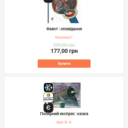
Фавст : оповідання
Косинка Г.
209,00 грн
177,00 грн
Купити
Полярний експрес : казка
Кріс В. О.