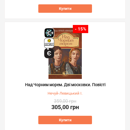
Купити
- 15%
Над Чорним морем. Дві московки. Повісті
Нечуй-Левицький І.
359,00 грн
305,00 грн
Купити