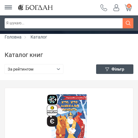
0
Серія "Чейзіана" ~ знижка 20%
Дізнатись більше
Головна
Каталог
Каталог книг
За рейтингом
Фільтр