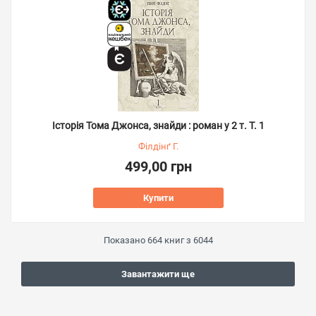
Історія Тома Джонса, знайди : роман у 2 т. Т. 1
Філдінґ Г.
499,00 грн
Купити
Показано
664
книг з
6044
Завантажити ще