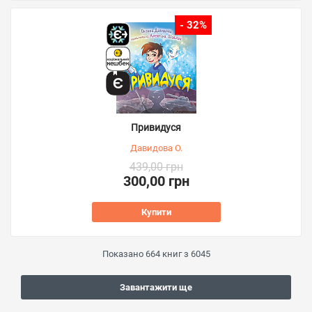
- 32%
Привидуся
Давидова О.
439,00 грн
300,00 грн
Купити
Показано
664
книг з
6045
Завантажити ще