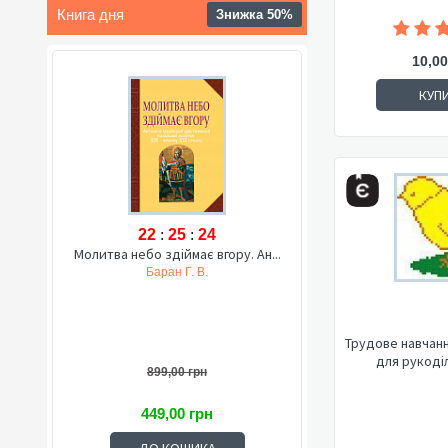
Книга дня
Знижка 50%
10,00
КУП
22
:
25
:
23
Молитва небо здіймає вгору. Ан...
Баран Г. В.
Трудове навчання
для рукоділ
899,00 грн
449,00 грн