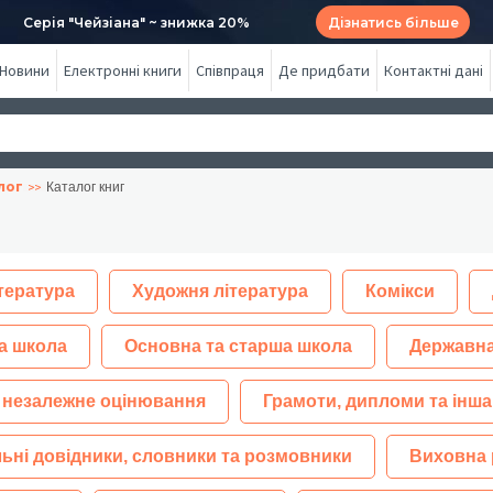
Серія "Чейзіана" ~ знижка 20%
Дізнатись більше
Новини
Електронні книги
Співпраця
Де придбати
Контактні дані
лог
Каталог книг
тература
Художня література
Комікси
а школа
Основна та старша школа
Державна
 незалежне оцінювання
Грамоти, дипломи та інша
ьні довідники, словники та розмовники
Виховна 