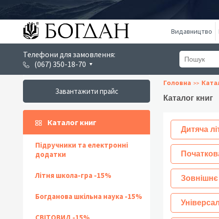
Видавництво
Телефони для замовлення:
(067) 350-18-70
Головна
Ката
Завантажити прайс
Каталог книг
Каталог книг
Дитяча лі
Підручники та електронні
додатки
Початков
Літня школа-гра -15%
Зовнішнє
Богданова шкільна наука -15%
Універсал
СВІТОВИД -15%