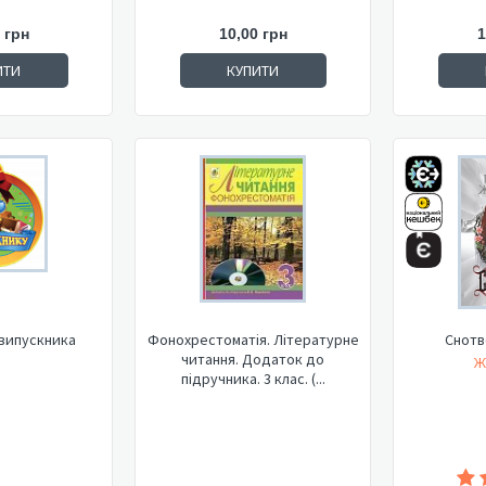
 грн
10,00 грн
1
ИТИ
КУПИТИ
випускника
Фонохрестоматія. Літературне
Снотв
читання. Додаток до
Ж
підручника. 3 клас. (...