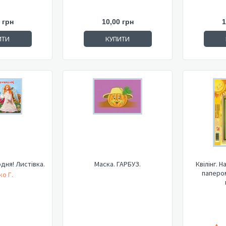
 грн
10,00 грн
1
ИТИ
КУПИТИ
дня! Листівка.
Маска. ГАРБУЗ.
Квілінг. 
папером
о Г.