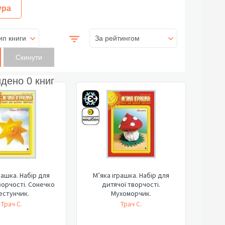
ура
ип книги
За рейтингом
йдено
0
книг
рашка. Набір для
М’яка іграшка. Набір для
ворчості. Сонечко
дитячої творчості.
естунчик.
Мухоморчик.
Трач С.
Трач С.