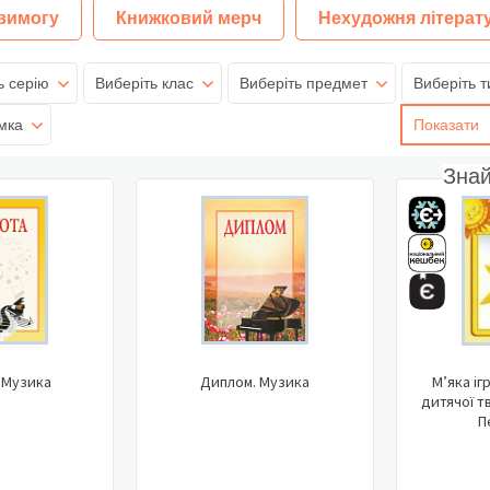
 вимогу
Книжковий мерч
Нехудожня літерат
ь серію
Виберіть клас
Виберіть предмет
Виберіть т
мка
Показати
Зна
 Музика
Диплом. Музика
М’яка іг
дитячої т
П