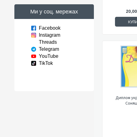
Ми у соц. мережах
20,00
КУП
Facebook
Instagram
Threads
Telegram
YouTube
TikTok
Диплом укр
Соняш