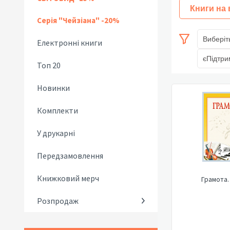
Книги на
Серія "Чейзіана" -20%
Виберіт
Електронні книги
єПідтри
Топ 20
Новинки
Комплекти
У друкарні
Передзамовлення
Книжковий мерч
Грамота.
Розпродаж