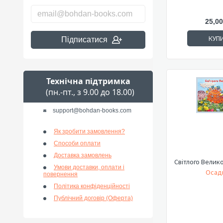
25,00
КУП
Підписатися
Технічна підтримка
(пн.-пт., з 9.00 до 18.00)
support@bohdan-books.com
Як зробити замовлення?
Способи оплати
Доставка замовлень
Світлого Велико
Умови доставки, оплати і
Осадк
повернення
Політика конфіденційності
Публічний договір (Оферта)