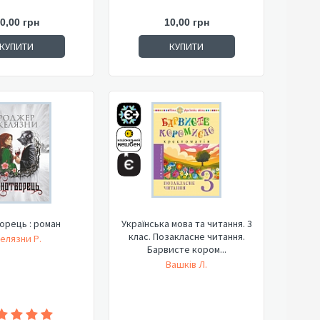
0,00 грн
10,00 грн
КУПИТИ
КУПИТИ
орець : роман
Українська мова та читання. 3
клас. Позакласне читання.
елязни Р.
Барвисте кором...
Вашків Л.