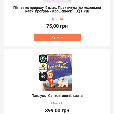
Пізнаємо природу. 6 клас. Практикум (до модельної
навч. програми Коршевнюк Т.В.) НУШ
Пугач М.
75,00 грн
Купити
Павлусь і Сантові олені : казка
Манів Г.
399,00 грн